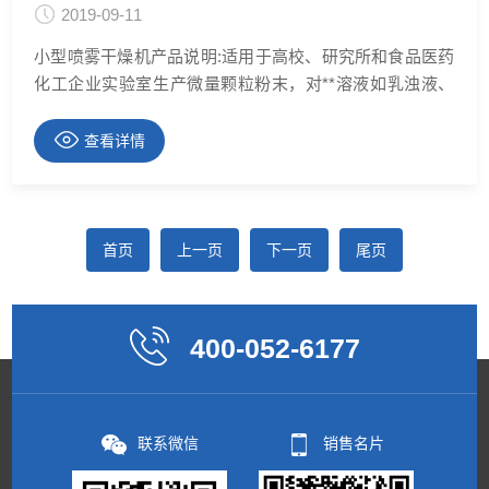
2019-09-11
小型喷雾干燥机产品说明:适用于高校、研究所和食品医药
化工企业实验室生产微量颗粒粉末，对**溶液如乳浊液、
悬浮液具有**适用性, 适用于对热敏感性物的干燥如生物制
品、生物农药、酶制剂等。因为所喷出的物料只是在喷成
查看详情
雾状时才受到高温且是瞬间受热，故这些活性材料在干燥
后仍维持其活性成份不变。多种领域
首页
上一页
下一页
尾页
400-052-6177
联系微信
销售名片