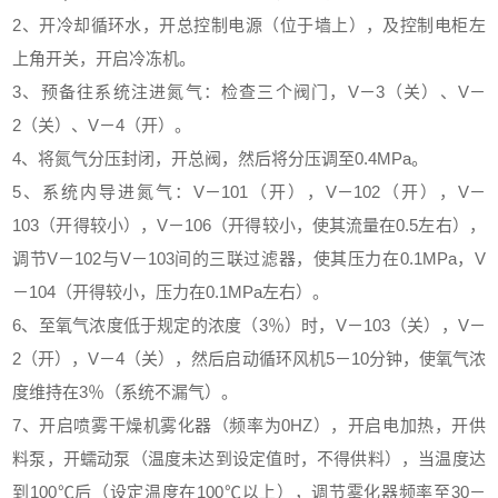
2、开冷却循环水，开总控制电源（位于墙上），及控制电柜左
上角开关，开启冷冻机。
3、预备往系统注进氮气：检查三个阀门，V－3（关）、V－
2（关）、V－4（开）。
4、将氮气分压封闭，开总阀，然后将分压调至0.4MPa。
5、系统内导进氮气：V－101（开），V－102（开），V－
103（开得较小），V－106（开得较小，使其流量在0.5左右），
调节V－102与V－103间的三联过滤器，使其压力在0.1MPa，V
－104（开得较小，压力在0.1MPa左右）。
6、至氧气浓度低于规定的浓度（3％）时，V－103（关），V－
2（开），V－4（关），然后启动循环风机5－10分钟，使氧气浓
度维持在3％（系统不漏气）。
7、开启喷雾干燥机雾化器（频率为0HZ），开启电加热，开供
料泵，开蠕动泵（温度未达到设定值时，不得供料），当温度达
到100℃后（设定温度在100℃以上），调节雾化器频率至30－