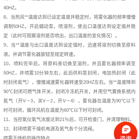
40HZ。
8、当热风**温度达到已设定温度并稳定时，将雾化器的频率慢慢
调制50HZ。开启蠕动泵，喷溶剂，使出口温度达到设定值并稳
定（此时可观察溶剂是否喷出，出口温度的变化情况）。
9、当**温度与出口温度达到设定值时，迅速将溶剂切换至原料
液。并调节雾化器旋钮至规定转速。
10、喷料完毕后，将原料液切换至溶剂，并且雾化器频率调至
50HZ，并喷雾10分钟左右，此后供料泵封闭，电加热封闭（此
时封闭氮气），慢慢减速雾化器转速至20HZ左右。当**温度降到
90℃封闭可燃气体开关，封闭冷冻机开关，并用空气置换系统内
氮气（开V－3，关V－2，开V－4），雾化器在温度为90℃以下
时可封闭，循环风机在温度为60℃以下时可封闭。
11、当控氧仪氧气浓度达到21％后，可开检查门，并清理物料。
12、封闭喷雾干燥机电源及氮气各个分流阀。
喷雾干燥机的操作特点