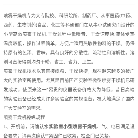
喷雾干燥机专为大专院校、科研院所、制药厂、从事医药(中药、
西药、生物制药)食品、化工等科研部门在从事小试研究而设计的
小型高效喷雾干燥机,干燥过程中低噪音、干燥速度快,液体受热
温度较低，操作过程简单，方便,**适用热敏性物料的干燥。仍保
持原有的色泽、香味，具有良好的分散性，流动性和溶解性。溶
剂可直接得到均匀干粉，省工、省力、卫生。
喷雾干燥机技术以其直接成粉、干燥快捷，现在越来越多的被广
大的实验室所使用。尤其是目前国产实验室
微型喷雾干燥机
已研
发成功，使原来这一*昂贵的仪器设备价格大为降低，昔日高端
的实验设备已经成为许多实验室的常规设备，极大地满足了国内
广大实验室的需求。
喷雾干燥机操纵规程
1、开机前，请确认水
实验室小型喷雾
干燥机
、气、电已满足设
备要求；请再次确认**紧固件已收紧，检查门已关紧。