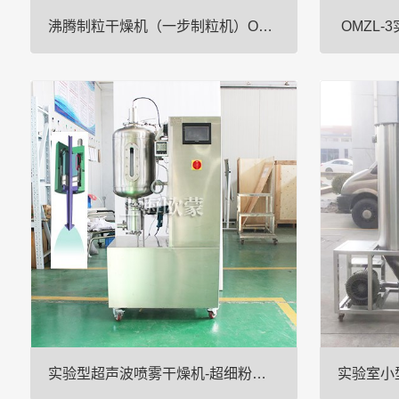
沸腾制粒干燥机（一步制粒机）OMFL系列
OMZL-
工作原理及特点 沸腾制粒干燥机（一步制粒设
设备概述实验
备），是一种将喷雾干燥技术与流化床制粒技术
室环境的高效
结合为一体的**中成药，西药制粒设备。该设备
液体、溶液或
集混合、喷雾干燥、制粒、颗粒包衣多功能于一
为干燥颗粒。
体；可生产出微辅料，少剂量、无···
结构l
实验型超声波喷雾干燥机-超细粉末喷雾干燥机