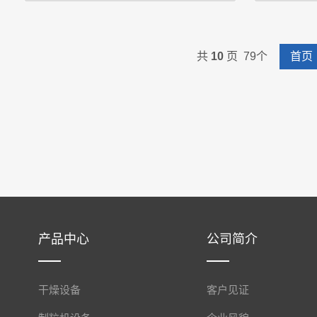
超声波喷雾干燥机原理超声波喷雾干燥机其喷嘴
旋转闪蒸干燥
共
10
页 79个
首页
通过将高频声波转换成机械能而工作，机械能被
底部，在搅拌
转移到液体中，产生驻波。液体通过喷嘴导入到
膏状物料由螺
雾化面，当液体离开喷嘴的雾化表面时，它被破
转搅拌桨的强
碎成均匀微米级液滴的细雾，然后与···
切力的作
产品中心
公司简介
干燥设备
客户见证