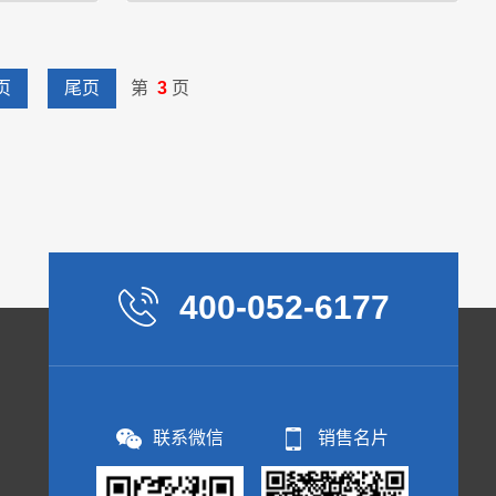
螺带搅拌混合干
产品原理：本机组工作过程为料液通过进料泵输
页
尾页
第
3
页
料进入料仓后，
入雾化器，喷出雾状液滴然后同热空气并流下
加热干燥。通过
降，大部分粉粒由塔底排料口收集，废气及其微
容积)可以达到
小粉末经旋风分离器分离，废气由抽风机排出，
驱···
粉末由设在旋风分离器下端的授粉筒收···
400-052-6177
联系微信
销售名片