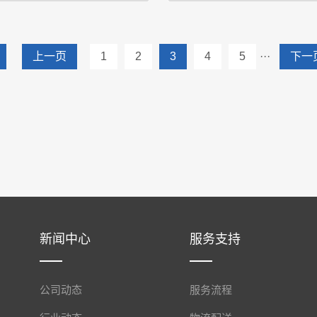
机工作原理热空气切线进入干燥器
一、产品概况： OMDZ单锥真空
上一页
1
2
3
4
5
···
下一
器带动下形成强有力的旋转风场。
燥机工作过程为批次操作，湿物
旋加料器进入干燥器内，在高速旋
利用夹套加热螺带搅拌进行真空
烈作用下，物料受撞击、磨擦及剪
选择合适的单锥真空干燥机(工作
用下得到分散，块状物料迅···
需求的处理量范围，采用上
新闻中心
服务支持
公司动态
服务流程