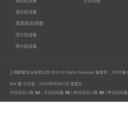
制粒机设备
企业风貌
混合机设备
蒸馏/蒸发/研磨
压片机设备
筛分机设备
上海欧蒙实业有限公司 2023 Al Rights Reseved 备案号：
沪ICP备1
644 篇 今日是：2026年08月07日 星期五
今日访问人数
62
今日访问量
85
昨日访问人数
80
昨日访问量