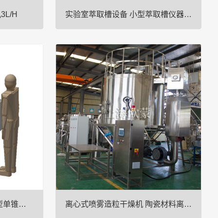
L/H
实验室萃取槽设备 小型萃取槽仪器装置
是一种用于实验
设备介绍：萃取设备是一类用于萃取操作的传质
备，主要用于将
设备，主要用途是实现两液相之间的质量传递，*
喷雾的方式转化
终实现料液所含组分的完善分离。在萃取设备
描述：1.设备
中，通常是一相呈液滴状态分散于另一相中，很
包···
少用液膜状态分散的。萃取设备按结···
单锥真空干燥机-实验室小型单锥真空螺带干燥机
离心式喷雾造粒干燥机 陶瓷材料离心喷雾造粒机