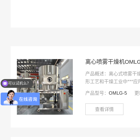
离心喷雾干燥机OMLG
产品概述：离心式喷雾干
形工艺和干燥工业中***
可以试机么？
液、溶液、乳液和糊状液
产品型号：
OMLG-5
更
固体产品。因此，当成品
含量、堆积密···
查看详情