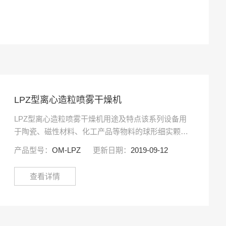
LPZ型离心造粒喷雾干燥机
LPZ型离心造粒喷雾干燥机用途及特点该系列设备用
于陶瓷、磁性材料、化工产品等物料的球形细实颗粒
的生产，尤其适用于电子陶瓷材料、氧化铝、氧化
产品型号：
OM-LPZ
更新日期：
2019-09-12
锆、碳化硅、碳化钨等**颗粒要求的物料，其粒度分
布可以调整到分···
查看详情