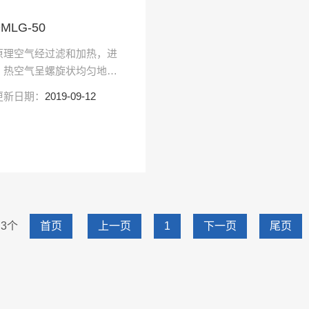
LG-50
原理空气经过滤和加热，进
，热空气呈螺旋状均匀地进
的高速离心雾化器，(旋转)
更新日期：
2019-09-12
，与热空气并流接触在极短
 3个
首页
上一页
1
下一页
尾页