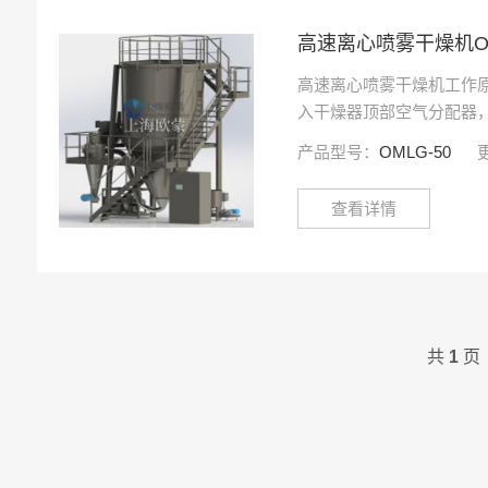
高速离心喷雾干燥机OM
高速离心喷雾干燥机工作
入干燥器顶部空气分配器
入干燥室。料液经塔体顶部
产品型号：
OMLG-50
喷雾成极细微的雾状液珠
的时间内可干···
查看详情
共
1
页