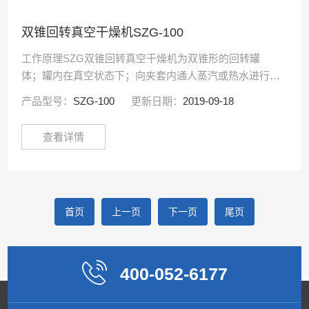
双锥回转真空干燥机SZG-100
工作原理SZG双锥回转真空干燥机为双锥形的回转罐
体；罐内在真空状态下；向夹套内通人蒸汽或热水进行加
热；热量通过罐体内壁与湿物料接触。湿物料吸热后蒸发
产品型号：
SZG-100
更新日期：
2019-09-18
的水气；通过真空泵经真空排气管被抽走。由于罐体内处
于···
查看详情
首页
上一页
下一页
尾页
400-052-6177