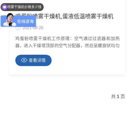
喷雾干燥机价格多少钱
可以介绍下产品么？
鸡蛋粉喷雾干燥机,蛋液低温喷雾干燥机
2021-08-26
鸡蛋粉喷雾干燥机工作原理：空气通过过滤器和加热
器，进入干燥塔顶部的空气分配器，然后呈螺旋状均匀
进入干燥室。料液由料液和热空气并流接触，水份迅速
蒸发，在短的时间内干燥为成品。成品由干燥塔底部和
查看详情
旋风分离器排出，废气由风机排出。鸡蛋液低温喷雾干
燥机特点：进风温度低至50度，干燥速度快，一般只需
1-3秒，具有瞬时
共
1
页