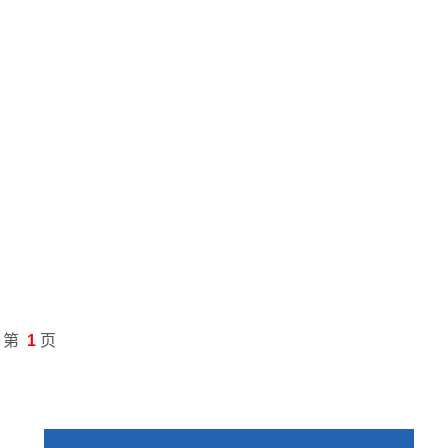
第
1
页