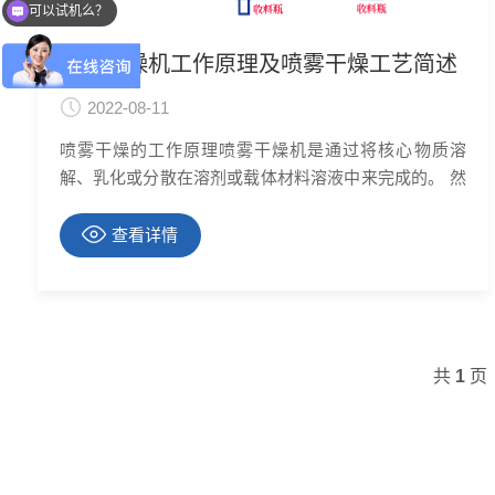
可以试机么？
可以发一下资料报价吗
喷雾干燥机工作原理及喷雾干燥工艺简述
2022-08-11
喷雾干燥的工作原理喷雾干燥机是通过将核心物质溶
解、乳化或分散在溶剂或载体材料溶液中来完成的。 然
后将材料雾化并喷射到干燥室中，在干燥室中，热的干
燥气流将帮助蒸发溶剂以产生干燥的固体颗粒，这些颗
查看详情
粒将进一步从气流中分离出来，并使用旋风分离器的离
心力进行收集。食品工业中的喷雾干燥工艺在食品技术
中，咖啡、干鸡
共
1
页