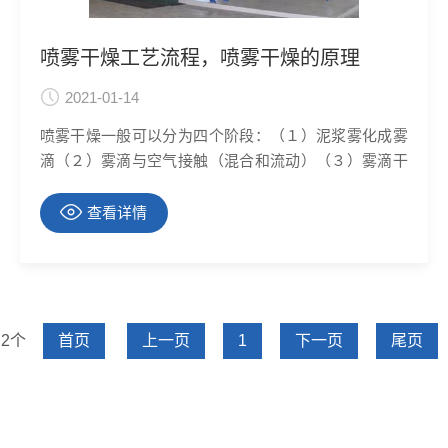
喷雾干燥工艺流程，喷雾干燥的原理
2021-01-14
喷雾干燥一般可以分为四个阶段：（１）泥浆雾化成雾
滴（２）雾滴与空气接触（混合和流动）（３）雾滴干
燥（水分蒸发）（４）干燥产品与空气分离其中*重要的
是雾化与干燥，直接影响产品质量。泥浆的雾化泥浆雾
查看详情
化即将泥浆分散为微细的雾滴。雾滴的平均直径约为１
５０～３５０μｍ，按粉料的不同用途，确定雾滴大
小。雾滴大小
 2个
首页
上一页
1
下一页
尾页