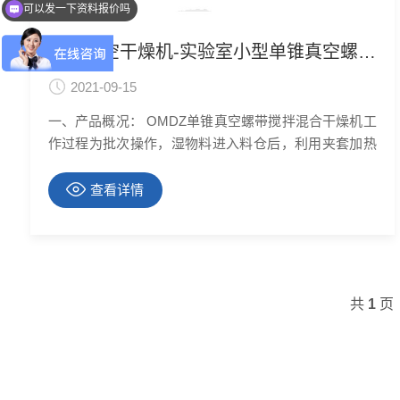
可以发一下资料报价吗
单锥真空干燥机-实验室小型单锥真空螺带干燥机
2021-09-15
一、产品概况： OMDZ单锥真空螺带搅拌混合干燥机工
作过程为批次操作，湿物料进入料仓后，利用夹套加热
螺带搅拌进行真空加热干燥。通过选择合适的单锥真空
干燥机(工作容积)可以达到需求的处理量范围，采用上
查看详情
驱动式结构的搅拌器与搅拌螺杆可分段拆装，同时单锥
螺旋真空干燥机具有的高效干燥混合能力是双锥真空干
燥机的3-4倍，
共
1
页