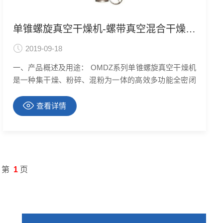
单锥螺旋真空干燥机-螺带真空混合干燥机OMDZ系列
2019-09-18
一、产品概述及用途： OMDZ系列单锥螺旋真空干燥机
是一种集干燥、粉碎、混粉为一体的高效多功能全密闭
立式真空干燥设备。它的干燥效率是同等规格“双锥回转
真空干燥机”3-5倍。主要应用于制药、化工、农药、食
查看详情
品等行业的粉体干燥，可实现全过程为封闭的连续操
作，是上述行业的干燥**设备。
第
1
页