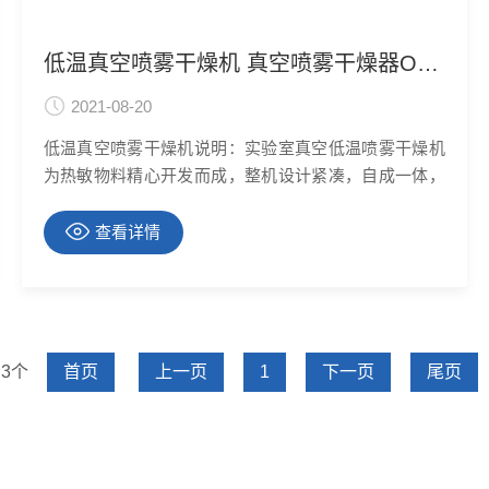
低温真空喷雾干燥机 真空喷雾干燥器OMZKP-2
2021-08-20
低温真空喷雾干燥机说明：实验室真空低温喷雾干燥机
为热敏物料精心开发而成，整机设计紧凑，自成一体，
无需其他设施即可运行。一键式开机，彩色大液晶触摸
屏操作，可采用完全自动或人工监控两种运行模式，方
查看详情
便操作和实验过程的监控，**是实现了低温条件（60-
100℃）物料的瞬间干燥，为热敏物料提供了极为方便
极为安全的
 3个
首页
上一页
1
下一页
尾页