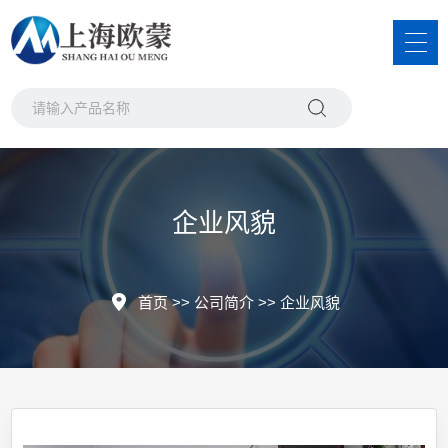
企业风貌
首页
>>
公司简介
>>
企业风貌