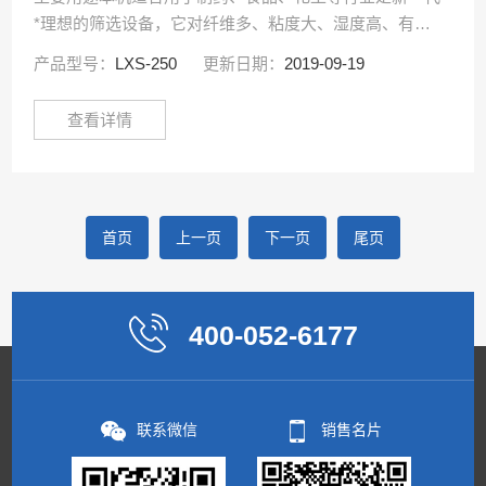
*理想的筛选设备，它对纤维多、粘度大、湿度高、有静
电、易结块等物料均可进行过筛。原理及特点物料由料斗
产品型号：
LXS-250
更新日期：
2019-09-19
经螺旋输送杆进入筛箱，分流叶片不断翻动，促使物料在
···
查看详情
首页
上一页
下一页
尾页
400-052-6177
联系微信
销售名片