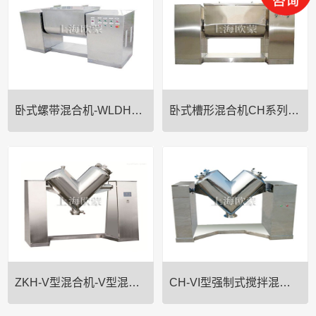
制药、化工、饲料等行业的各种
技术指标均能达到国内外同类产
粉体或糊状物料的混合。二、工
品标准。筒体均用不锈钢材料制
作原理:该机为单螺杆加S式浆叶
作，外形美观，操作方便。HJ系
组合而成，搅拌范围大，混合速
列双锥混合机主要用途： 本机对
度快。无死角、对比重悬殊···
较细的粉粒、凝块混合二···
卧式螺带混合机-WLDH系列
卧式槽形混合机CH系列-卧式混料机
一、主要用途:该机是一种**高
一、主要用途:本机为全不锈钢卧
效、高精度的混合设备，**适用于
式槽形混合机，在制药、化工、
制药、食品、化工、及其它工业
食品工业中用于混合粉状或糊状
对各种粉粒体或糊状物料的高均
的物料。二、工作原理:本机通过
匀度混合。二、产品特点:该机由
机械传动，使S式搅拌桨旋转，推
混合槽、螺旋搅拌叶片和传动部
动物料往复翻动，均匀混合，操
件等组合而成，螺旋叶片一···
作时采用电气控制，可设定混···
ZKH-V型混合机-V型混料机
CH-VI型强制式搅拌混合机