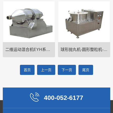
产品详细说明 ZKH-V型混合机主
CH-VI型强制式搅拌混合机一、主
要用途： 本机用于医药、化工、
要用途:本公司引进吸收消化国外
食品、冶金等工业上的干物料颗
新技术、研制了V1型强制式搅拌
粒混合之用。 ZKH-V型混合机特
混合机。适用于制药、食品、化
点： 混合筒体结构*特，混合效率
工等行业的物料混合。二、产品
高、无死角、筒体用不锈钢材料
特点:该机对较细的粉粒，凝块后
制作、内外壁···
或二种以上的粉状体，···
二维运动混合机EYH系列-实验室二维混合机-混料机
球形抛丸机-圆形整粒机-滚圆机
一、主要用途:本机适用于制药、
球形抛丸机工作原理： 本机是通
首页
上一页
下一页
尾页
化工、食品等行业，**适用于各种
过设置旋转离心盘、鼓风机、气
大吨位物料的混合。二、工作原
动喷枪，将湿颗粒制成美丽的球
理:混和筒为圆柱形料筒，筒内不
丸。将前道工序做成的湿颗粒投
带任何搅拌装置，在绕其对称轴
入旋转离心盘内，启动鼓风机后
作自转的同时，又绕水平轴作“可
再将旋转离心盘启动，使湿颗粒
400-052-6177
倒置”摇摆运动，从而迫···
受到环隙空气浮力、旋转离心
力、···