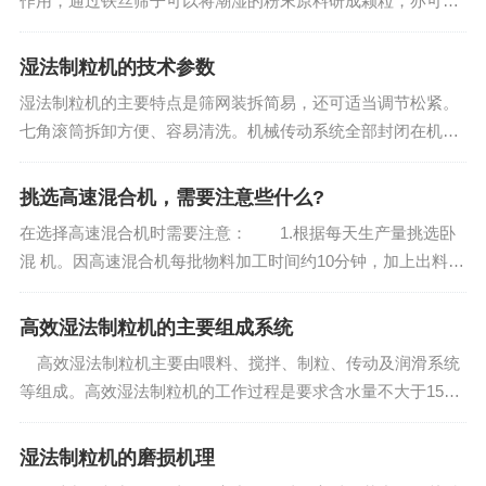
作用，通过铁丝筛子可以将潮湿的粉末原料研成颗粒，亦可广
泛的用作粉碎已成了块子而成为现成的颗粒之用。 2、在
化学药品方面用作湿合的粉末研成颗粒，烘干后供压制片剂，
湿法制粒机的技术参数
又可以粉碎在储藏期间而...
湿法制粒机的主要特点是筛网装拆简易，还可适当调节松紧。
七角滚筒拆卸方便、容易清洗。机械传动系统全部封闭在机体
内，并附有润滑系统，整机运转平稳。湿法制粒机技术参数
滚筒直径（毫米） 60 滚筒有效长度（毫米） 184
挑选高速混合机，需要注意些什么?
滚筒正反转数...
在选择高速混合机时需要注意： 1.根据每天生产量挑选卧
混 机。因高速混合机每批物料加工时间约10分钟，加上出料及
进料的时间，每批物料加工时间可按15分钟计，则1小时可以
连续加工4批料。如选择每批加工量 100千克的高速混合机，则
高效湿法制粒机的主要组成系统
每小时可加...
高效湿法制粒机主要由喂料、搅拌、制粒、传动及润滑系统
等组成。高效湿法制粒机的工作过程是要求含水量不大于15%
的配合粉料，从料斗进入喂料绞龙，通过调节无级调速电机转
速，获得合适的物料流量，然后进入搅拌...
湿法制粒机的磨损机理