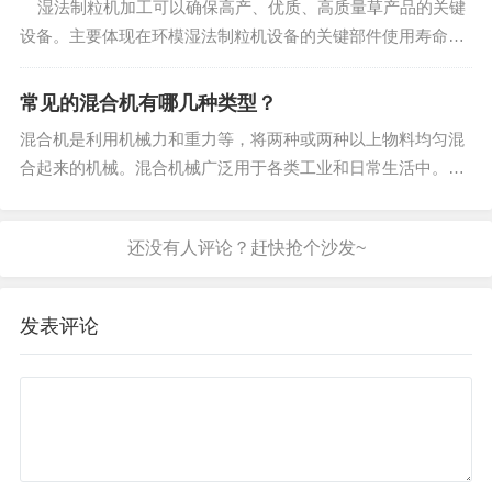
湿法制粒机加工可以确保高产、优质、高质量草产品的关键
设备。主要体现在环模湿法制粒机设备的关键部件使用寿命
短、制粒质量差、功耗大和生产率低等方面。通过对颗粒的制
粒成型过程与湿法制粒机关键部件的磨损及减...
常见的混合机有哪几种类型？
混合机是利用机械力和重力等，将两种或两种以上物料均匀混
合起来的机械。混合机械广泛用于各类工业和日常生活中。混
合机可以将多种物料配合成均匀的混合物，如将水泥、砂、碎
石和水混合成混凝土湿料等；还可以增加物料接触表面积，以
促进化学反应；还能够...
发表评论