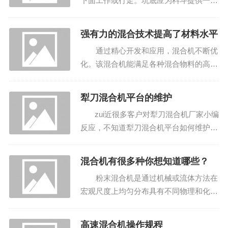
下面工作或行走。坑底应为料斗提供一个
枕头。清坑时，bixu使用价值链将料斗紧
固。第三，除了搅拌筒的操作外...
强有力的混合技术提高了材料水平
通过精心开发和应用，混合机不断优
化。该混合机能满足各种混合物料的高质
量指标要求。混合物料可以提高后续产品
的档次和水平，有助于实现生产的经济效
犁刀混合机平台的维护
益。 该混合机配置智能方便，可用
zui近很多客户对犁刀混合机厂家小编
于多种排列...
反应，不知道犁刀混合机平台如何维护，
今天犁刀混合机小编就为大家解说下。
1.正常使用设备时，应经...
混合机有很多种你想知道哪些？
粉末混合机是通过机械或流体方法在
宏观尺度上均匀分布具有不同物理和化学
性质的颗粒的过程。简而言之，两种或更
多种固体粉末材料的不均匀性被zuixiao
高速混合机操作规程