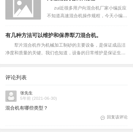
化。随着新材料的快速发展和工业应用，
zui近很多用户向混合机厂家小编反应
粉末复合材料的均匀混合变得越来越重
不知道高速混合机操作规程，今天小编就
要。 粉末混合机的...
为大家整理了如下操作规程。 1.开机
前，检查生产环境，检查电线、电缆、
有几种方法可以维护和保养犁刀混合机。
开...
犁片混合机作为机械加工制砂的主要设备，是保证成品洁
净度和质量的关键。我们也知道，设备的日常维护是保证生产
效率和稳定性的主要因素。今天我们就来介绍一下犁刀混合机
的维护技巧，以及在加工沙子的过程中作为zui终加工设备如何
维护？ 目前大部分...
评论列表
张先生
5年前
(2021-06-30)
混合机有哪些类型？
回复该评论