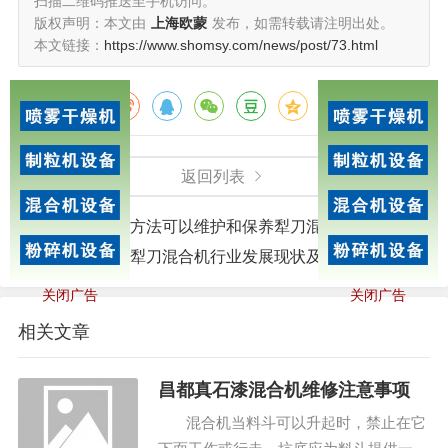
扫描二维码推送至手机访问。
4.混合机具有很强的处理固体废弃物的能力，用于环
版权声明：本文由
上海欧蒙
发布，如需转载请注明出处。
本文链接：
https://www.shomsy.com/news/post/73.html
保行业时，处理固体废弃物的效率很高。
以上就是
混合机厂家
小编整理德《混音器性能再进
分享给朋友：
化！》全部内容，了解更多混合机知识请访问我们的网
站。
返回列表
广告
上一篇：
有几种方法可以维护和保养犁刀混合机。
下一篇：
冀津京犁刀混合机行业发展现状及趋势
关闭广告
关闭广告
相关文章
昌都真石漆混合机维修注意事项
混合机当料斗可以升起时，禁止在它