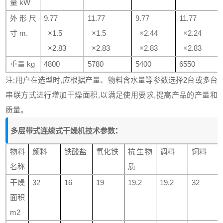
量
kW
外形尺
9.77
11.77
9.77
11.77
寸
m.
×
1.5
×
1.5
×
2.44
×
2.24
×
2.83
×
2.83
×
2.83
×
2.83
重量
kg
4800
5780
5400
6550
注
:
用户在选型时
,
应根据产量、物料含水量等参数选择
2
台或多台
串联方式进行增加干燥面积
,
以满足使用要求
,
提高产品的产量和
质量。
:
多层带式连续式干燥机技术参数
物料
颜料
铁酸盐
氧化铁
抗生物
调料
饲料
名称
质
干燥
32
16
19
19.2
19.2
32
面积
m2