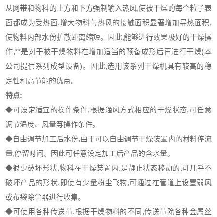
从网带和物科的上方和下方强制输入热风
,
使被干燥的每个粒子表
面都成为受热面
,
增大物科与热风的接触面积显著增加导热面积
,
使物料内部水份扩散距离缩短。因此
,
能够进行效果极好的干燥操
作
,
**是对于被干燥物料在增加适当的预备成形后再进行干燥
(
本
公司提供系列成型设备
)
。因此
,
选用该系列干燥机具有较高的稳
定性和高节能的优点。
特点
:
◆可设定适宜的操作条件
,
根据通风方式相应的干燥状态
,
可任意
调节温度、风量等操作条件。
◆自由调节加工后水份
,
由于可以自由调节干燥装置内的材料停流
量
,
停留时间。因此可任意设定加工后产品的含水量。
◆很少破坏形状
,
物科在干燥装置内
,
是静止状态移动的
,
可几乎不
破坏产品的形状
,
即使有少量粉尘飞物
,
可通过在管道上设置弱风
或布袋除尘器进行收集。
◆可使用各种传送带
,
根据干燥物料的不同
,
传送带除各种金属丝