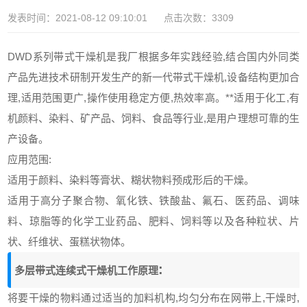
发表时间：2021-08-12 09:10:01 点击次数：3309
DWD
系列带式干燥机是我厂根据多年实践经验
,
结合国内外同类
产品先进技术研制开发生产的新一代带式干燥机
,
设备结构更加合
理
,
适用范围更广
,
操作使用稳定方便
,
热效率高。**适用于化工
,
有
机颜料、染料、矿产品、饲料、食品等行业
,
是用户理想可靠的生
产设备。
应用范围
:
适用于颜料、染料等膏状、糊状物料预成形后的干燥。
适用于高分子聚合物、氧化铁、铁酸盐、氟石、医药品、调味
料、琼脂等的化学工业药品、肥料、饲料等以及各种粒状、片
状、纤维状、蛋糕状物体。
:
多层带式连续式干燥机工作原理
将要干燥的物料通过适当的加料机构
,
均匀分布在网带上
,
干燥时
,