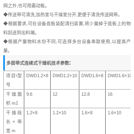
网之外
,
也可用震动板。
◆传送带可清洗
,
加热室与干燥室分开
,
更便于清洗传送网带。
◆根据要求
,
可在设备底板装配清扫装置
,
将少量掉于底板上的物
料刮送到出料端。
◆根据产量物料水份不同
,
可选择多台设备串联使用
,
以提高产
量。
:
多层带式连续式干燥机技术参数
项目
\
型
DWD1.2
×
8
DWD1.2
×
10
DWD1.6
×
8
DWD1.6
×
10
号
干燥面
9.6
12
12.8
16
积
m2
干燥段
1.2
×
8
1.2
×
10
1.6
×
8
1.6
×
10
长×带
宽
m