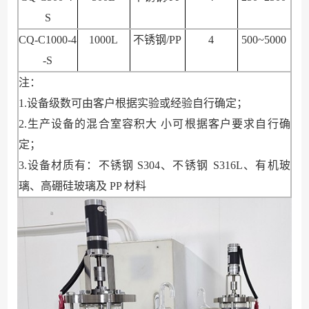
S
CQ-C1000-4
1000L
不锈钢
/PP
4
500~5000
-S
注：
1.设备级数可由客户根据实验或经验自行确定；
2.生产设备
的混合室容积大
小可根据客户要求自行确
定；
3.设备材质有：不锈钢 S304、不锈钢
S316L、有
机玻
璃、高硼硅玻璃及
PP 材料