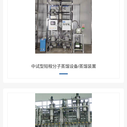
中试型短程分子蒸馏设备/蒸馏装置