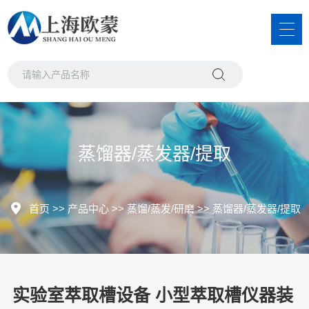
蒸馏器/蒸发器/提取
首页
>>
产品中心
>>
蒸馏/蒸发/研磨
>>
蒸馏器/蒸发器/提取
实验室萃取槽设备 小型萃取槽仪器装