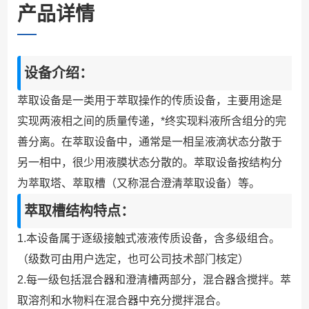
产品详情
设备介绍：
萃取设备是一类用于萃取操作的传质设备，主要用途是
实现两液相之间的质量传
递，
*终实现料液所含组分的完
善分离。在萃取设备中，通常是一相呈液滴状态
分散于
另一相中，很少用液膜状态分散的。萃取设备按结构分
为萃取塔、萃取槽
（又称混合澄清萃取设备）
等。
萃取槽结构特点：
1
.本设备属于逐级接触式液液传质设备，
含多级组合。
（级数可由用户选定，
也
可
公司技术部门核定）
2.每一级包括混合器和澄清槽两部分，混合器含搅拌。萃
取溶剂和水物料在混合
器中充分搅拌混合。