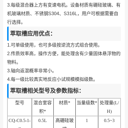
3.每级混合器上方有变速电机。
设备材质有硼硅玻璃、有
机玻璃材质、
不锈钢
S304、
S316L，
用户可根据需要自
行选择。
萃取槽应用优点：
1
.
可单级使用，
也可多级按逆流方式组合使用。
2.
传质效率高，
操作方便，
能处理含有少量固体悬浮物的
物料。
3.
轴向返混概率非常小。
4.
每一级比较真实地反应小试规模模拟级数。
萃取槽相关型号及参数指标：
型号
混合室容
材质
*
当量级数
*
处理量
(L/
积
*
H)
CQ-C0.5-1-
0.5L
高硼硅玻
1
0.5~3