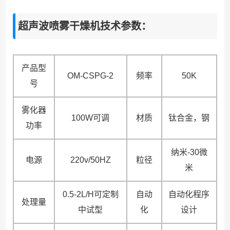
超声波喷雾干燥机技术参数：
产品型
OM-CSPG-2
频率
50K
号
雾化器
100W可调
材质
钛合金，钢
功率
纳米-30微
电源
220v/50HZ
粒径
米
0.5-2L/H可定制
自动
自动化程序
处理量
中试型
化
设计