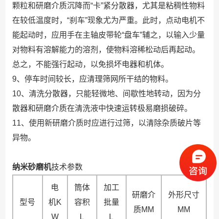
颗粒和研磨介质沉降而“卡”紧分散器，尤其是粘稠性物料
在较低温度时，“刹车”现象尤为严重。此时，点动电机不
能起动时，应用手在主轴皮带轮“盘车”辅之，以输入少量
对物料有溶解能力的溶剂，使物料溶稀松动后再起动。
总之，不能强行起动，以免损坏电器和机体。
9、停车时间较长，应清理筛网所干结的物料。
10、清洗分散器，只能轻微地、间歇性地转动，因为分
散器和研磨介质在清洗液中快速运转极易磨损破碎。
11、使用新研磨介质时应进行过筛，以清除杂质破片等
异物。
纳米砂磨机
技术参数
电
筒体
加工
研磨介
外形尺寸
型号
机K
容积
批量
质MM
MM
W
L
L