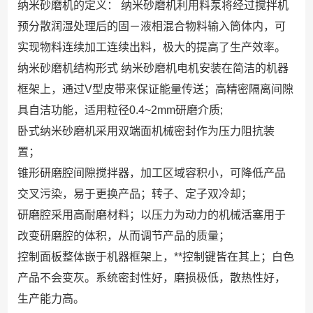
纳米砂磨机的定义： 纳米砂磨机利用料泵将经过搅拌机
预分散润湿处理后的固－液相混合物料输入筒体内，可
实现物料连续加工连续出料，极大的提高了生产效率。
纳米砂磨机结构形式 纳米砂磨机电机安装在简洁的机器
框架上，通过V型皮带来保证能量传送；高精密隔离间隙
具自洁功能，适用粒径0.4~2mm研磨介质;
卧式纳米砂磨机采用双端面机械密封作为压力阻抗装
置；
锥形研磨腔间隙搅拌器，加工区域容积小，可降低产品
交叉污染，易于更换产品；转子、定子双冷却；
研磨腔采用高耐磨材料；以压力为动力的机械活塞用于
改变研磨腔的体积，从而调节产品的质量；
控制面板整体嵌于机器框架上，**控制键皆在其上；白色
产品不会变灰。系统密封性好，磨损极低，散热性好，
生产能力高。