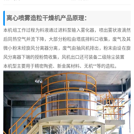
离心
喷雾造粒干燥机
产品原理：
本机组工作过程为料液通过进料泵输入雾化器，喷出雾状液滴然
后同热空气并流下降，大部分粉粒由塔底排料口收集，废气及其
微小粉末经旋风分离器分离，废气由抽风机排出，粉末由设在旋
风分离器下端的授粉筒收集，风机出口还可装备二级除尘装置
本机型主要用于精密陶瓷、新金属材料、无机**等的造粒。