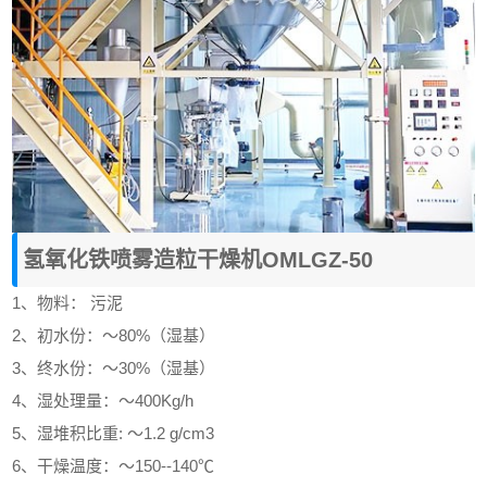
氢氧化铁
喷雾造粒干燥机
OMLGZ-50
1、物料： 污泥
2、初水份：～80%（湿基）
3、终水份：～30%（湿基）
4、湿处理量：～400Kg/h
5、湿堆积比重: ～1.2 g/cm3
6、干燥温度：～150--140℃