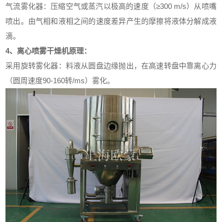
气流雾化器：压缩空气或蒸汽以极高的速度（≥300 m/s）从喷嘴
喷出。由气相和液相之间的速度差异产生的摩擦将液体分解成液
滴。
4、
离心喷雾干燥机
原理：
采用旋转雾化器：料液从圆盘边缘抛出，在高速转盘中靠离心力
（圆周速度90-160转/ms）雾化。