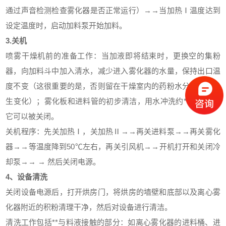
通过声音检测检查雾化器是否正常运行）→→当加热Ⅰ温度达到
设定温度时，启动加料泵开始加料。
3.关机
喷雾干燥机前的准备工作：当加液即将结束时，更换空的集粉
器，向加料斗中加入清水，减少进入雾化器的水量，保持出口温
度不变（这很重要的是，否则留在干燥室内的药粉水分含量会发
生变化）；雾化板和进料管的初步清洁，用水冲洗约**钟；然后
它可以被关闭。
关机程序：先关加热Ⅰ，关加热Ⅱ→→再关进料泵→→再关雾化
器→→等温度降到50℃左右，再关引风机→→开机打开和关闭冷
却泵→→ → 然后关闭电源。
4、设备清洗
关闭设备电源后，打开烘房门，将烘房的墙壁和底部以及离心雾
化器附近的积粉清理干净，然后对设备进行清洁。
清洗工作包括**与料液接触的部分：如离心雾化器的进料桶、进