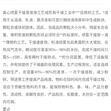
离心喷雾干燥是液体工艺成形和干燥工业中***应用的工艺。*适
用于从溶液、乳液、悬浮液和可泵行糊状液体原料中生成粉状、
颗粒状或块状固体。因此，当成品的颗粒大小分布、残留水份含
量、堆积密度和颗粒形状必须符合**的标准时。喷雾干燥是一道
**理想的工艺。干燥速度快、料液经雾化后表面积大大增加、在
热风气流中，瞬间就可蒸发95%—98%的水份。完成干燥时间只
需5—15秒，具有瞬时干燥特点。**的分风装置，降低了设备阻
力，并有效提供了干燥器的处理风置。生产过程简化，适宜连续
控制生产，含湿量40%—90%的液体，一次干燥成粉，减少粉
碎，筛选等工序提高产品纯度。物料在短时间内完成干燥过程，
适应于热敏性物料的干燥，能保持物料色、香、味。产品分散
性、流动性、溶解性良好，产品粒径、松散度，水份在一定范围
内可调。
要点