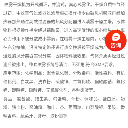
喷雾干燥机为开式循环，并流式，离心式雾化。干燥介质空气经
过初、中效空气过滤器过滤后根据操作指令由鼓风机吸取再经加
热器加热通过高效过滤器的热风分配器进入喷雾干燥主塔。液体
物料根据操作指令经过蠕动泵，进入高速旋转的离心喷头，在离
心力作用下被分散成小雾滴。在喷雾干燥主塔内，小雾滴与热风
在充分接触，沿其特定路径进行热交换后被干燥成为产品，然后
通过旋风分离器实现分离，固体物料被收集，气体介质再经过过
滤后被排出。整套喷雾系统易清洁、无死角,符合GMP要求。
应用范围：化学制品：聚合氯化铝、分散染料、活性染料、有机
催化剂、白炭黑、洗衣粉、硫酸锌、二氧化硅、偏硅酸钠、氟化
钾、碳酸钙、硫酸钾、无机催化剂、各种废液等。
食品：氨基酸、维生素、鸡蛋粉、骨粉、调味品、蛋白质、奶
粉、猪血粉、酱油粉、咖啡、茶、葡萄糖、山梨酸钾、果胶、香
精香料、蔬菜汁、酵母、淀粉类等