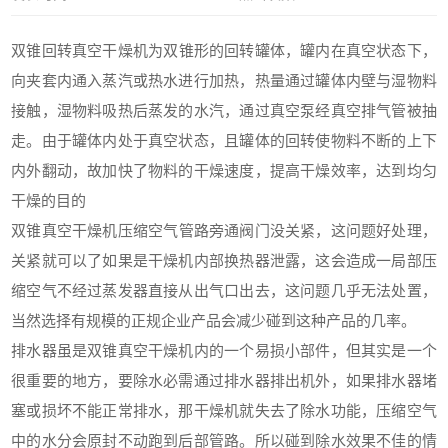
双锥回转
真空干燥机
为双锥形的回转罐体，罐内在真空状态下，
向夹套内通入蒸汽或热水进行加热，热量通过罐体内壁与湿物料
接触，湿物料吸热后蒸发的水汽，通过真空泵经真空排气管被抽
走。由于罐体内处于真空状态，且罐体的回转使物料不断的上下
内外翻动，故加快了物料的干燥速度，提高干燥效率，达到均匀
干燥的目的
双锥
真空干燥机
压缩空气管路旁通阀门没关紧，这问题好处理，
关紧就可以了如果是干燥机内部换热器泄露，这会造成一局部压
缩空气不经过蒸发器直接从出气口出去，这问题几乎无法处置，
当然选择有规模的正规企业产品会减少碰到这种产品的几率。
排水器虽是双锥
真空干燥机
内的一个易损小部件，但其实是一个
很重要的地方，要除水必需通过排水器排出机外，如果排水器堵
塞或损坏不能正常排水，那干燥机就失去了除水功能，压缩空气
中的水分会原封不动跑到后部管路。所以碰到除水效果不佳的情