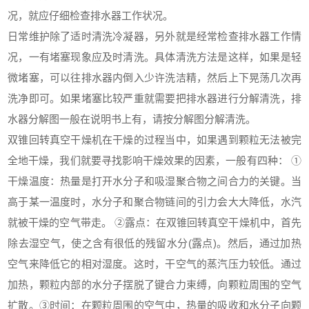
况，就应仔细检查排水器工作状况。
日常维护除了适时清洗冷凝器，另外就是经常检查排水器工作情
况，一有堵塞现象应及时清洗。具体清洗方法是这样，如果是轻
微堵塞，可以往排水器内倒入少许洗洁精，然后上下晃荡几次再
洗净即可。如果堵塞比较严重就需要把排水器进行分解清洗，排
水器分解图一般在说明书上有，请按分解图分解清洗。
双锥回转真空干燥机在干燥的过程当中，如果遇到颗粒无法被完
全地干燥，我们就要寻找影响干燥效果的因素，一般有四种： ①
干燥温度：热量是打开水分子和吸湿聚合物之间合力的关键。当
高于某一温度时，水分子和聚合物链间的引力会大大降低，水汽
就被干燥的空气带走。 ②露点：在双锥回转真空干燥机中，首先
除去湿空气，使之含有很低的残留水分(露点)。然后，通过加热
空气来降低它的相对湿度。这时，干空气的蒸汽压力较低。通过
加热，颗粒内部的水分子摆脱了键合力束缚，向颗粒周围的空气
扩散。③时间：在颗粒周围的空气中，热量的吸收和水分子向颗