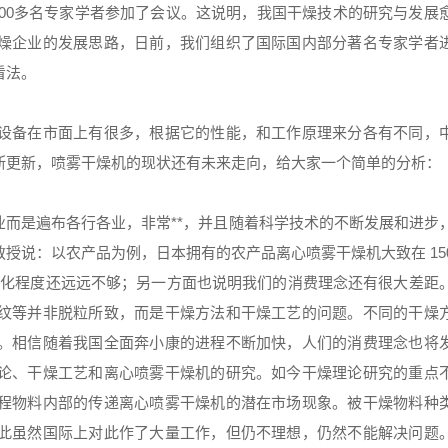
200多名专家学者参加了会议。这说明，我国干燥技术的研究与发展
燥企业的发展思路，日前，我们组织了国际国内部分著名专家学者
看法。
设备在市面上有很多，根据它的性能，和工作原理来分各有不同，
断更新，喷雾干燥机的现状还有未来走向，给大家一个简单的分析：
而是遍布各行各业，非常**，并且随着科学技术的不断发展和进步
教授说：以农产品为例，日本拥有的农产品
离心喷雾干燥机
大致在 15
机械化程度还远远不够；另一方面也说明我们的消费理念还有很大差距
纹等并非脱粒所致，而是干燥方法和干燥工艺的问题。不同的干燥
。相信随着我国全面奔小康的进程不断加快，人们的消费理念也将
论、干燥工艺和
离心喷雾干燥机
的研究。如今干燥理论研究的重点
程物料内部的传递离心喷雾干燥机的潜在市场现象。被干燥物料种
此虽然国际上对此作了大量工作，但仍不理想，仍然不能解决问题