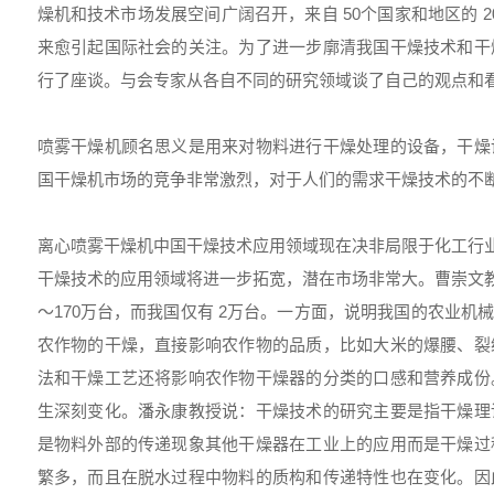
燥机和技术市场发展空间广阔召开，来自 50个国家和地区的 
来愈引起国际社会的关注。为了进一步廓清我国干燥技术和干
行了座谈。与会专家从各自不同的研究领域谈了自己的观点和
喷雾干燥机顾名思义是用来对物料进行干燥处理的设备，干燥
国干燥机市场的竞争非常激烈，对于人们的需求干燥技术的不
离心喷雾干燥机
中国干燥技术应用领域现在决非局限于化工行业
干燥技术的应用领域将进一步拓宽，潜在市场非常大。曹崇文
～170万台，而我国仅有 2万台。一方面，说明我国的农业
农作物的干燥，直接影响农作物的品质，比如大米的爆腰、裂
法和干燥工艺还将影响农作物干燥器的分类的口感和营养成份
生深刻变化。潘永康教授说：干燥技术的研究主要是指干燥理
是物料外部的传递现象其他干燥器在工业上的应用而是干燥过
繁多，而且在脱水过程中物料的质构和传递特性也在变化。因