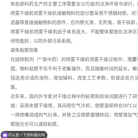
有些原料药生产的主要工序需要在10万级的洁净环境中进行
喷雾干燥机喷雾干燥机接触物料的部分要采用不锈钢材质，对于
滤器等直接接触物料的部件，应内壁光滑，无死角，易于拆卸
喷雾干燥机喷雾干燥机由于体系庞大，不能整体都放在洁净区
闭性能好，以防外部污染系统。
避免粘壁现象
在固体制剂（**是中药）的喷雾干燥机喷雾干燥过程中，
污泥
题。物料粘壁不仅不利于收集操作，而且随着时间的延长，敏
括选用合适的溶剂，增加辅料，改变工艺参数，但是这些方
案。
近年来，国内外专家对干燥过程中的粘壁和结块问题进行了研
施：采用夹壁干燥塔，其间用空气冷却，使壁温保持在50℃
一排喷嘴组成的气扫帚，并使之沿塔壁缓慢转动；塔壁增加气
壁抛光也可以减轻粘壁。
改进自控性能
可以发一下资料报价吗