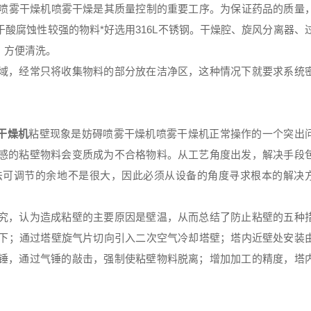
，喷雾干燥机喷雾干燥是其质量控制的重要工序。为保证药品的质量
酸腐蚀性较强的物料*好选用316L不锈钢。干燥腔、旋风分离器、
，方便清洗。
域，经常只将收集物料的部分放在洁净区，这种情况下就要求系统
干燥机
粘壁现象是妨碍喷雾干燥机喷雾干燥机正常操作的一个突出
感的粘壁物料会变质成为不合格物料。从工艺角度出发，解决手段
法可调节的余地不是很大，因此必须从设备的角度寻求根本的解决
究，认为造成粘壁的主要原因是壁温，从而总结了防止粘壁的五种
以下；通过塔壁旋气片切向引入二次空气冷却塔壁；塔内近壁处安装
锤，通过气锤的敲击，强制使粘壁物料脱离；增加加工的精度，塔