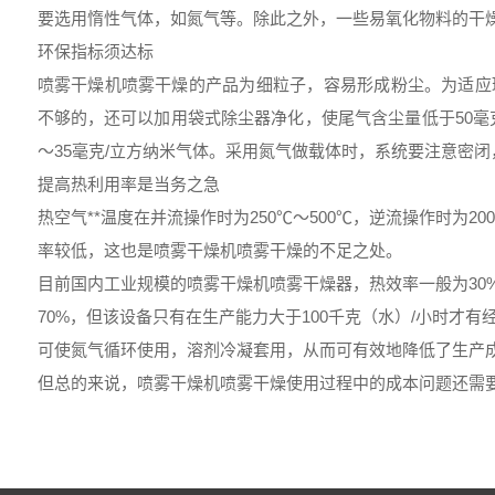
要选用惰性气体，如氮气等。除此之外，一些易氧化物料的干
环保指标须达标
喷雾干燥机喷雾干燥的产品为细粒子，容易形成粉尘。为适应
不够的，还可以加用袋式除尘器净化，使尾气含尘量低于50毫
～35毫克/立方纳米气体。采用氮气做载体时，系统要注意密
提高热利用率是当务之急
热空气**温度在并流操作时为250℃～500℃，逆流操作时为2
率较低，这也是喷雾干燥机喷雾干燥的不足之处。
目前国内工业规模的喷雾干燥机喷雾干燥器，热效率一般为30
70%，但该设备只有在生产能力大于100千克（水）/小时才
可使氮气循环使用，溶剂冷凝套用，从而可有效地降低了生产
但总的来说，喷雾干燥机喷雾干燥使用过程中的成本问题还需