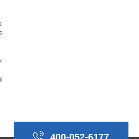
是
5
用
到
，
400-052-6177