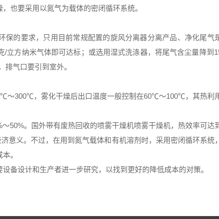
燥，也要采用以氮气为载体的密闭循环系统。
环保的要求，只用目前常规配置的旋风分离器分离产品、净化尾气
克/立方纳米气体即可达标；或选用湿式洗涤器，将尾气含尘量降到1
闭，排气口要引到室外。
00℃～300℃，雾化干燥后出口温度一般控制在60℃～100℃，其热利
%～50%。国外带有废热回收的喷雾干燥机喷雾干燥机，热效率可达
有经济意义。不过，在用到氮气载体和有机溶剂时，采用密闭循环系统
成本。
要设备设计和生产者进一步研究，以找到更好的降低成本的对策。