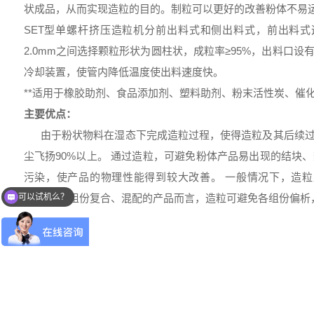
状成品，从而实现造粒的目的。制粒可以更好的改善粉体不易运
SET型单螺杆挤压造粒机分前出料式和侧出料式，前出料式造粒
2.0mm之间选择颗粒形状为圆柱状，成粒率≥95%，出料口
冷却装置，使管内降低温度使出料速度快。
**适用于橡胶助剂、食品添加剂、塑料助剂、粉末活性炭、催
主要优点：
由于粉状物料在湿态下完成造粒过程，使得造粒及其后续过
尘飞扬90%以上。 通过造粒，可避免粉体产品易出现的结块
污染，使产品的物理性能得到较大改善。 一般情况下，造
可以试机么？
间。 对多组份复合、混配的产品而言，造粒可避免各组份偏析