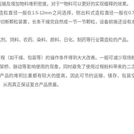
输及增加物料堆积密度。对于**物料可以更好的实现缓释的效果。
直径一般在1.5-12mm之间选择，侧出料式造粒直径一般在0.7
设有切断颗粒装置，长条干燥完自然成一节一节颗粒，设备前端还设有
化剂、饲料、农药、染料、颜料、日化、制药等行业需造粒的产
品。
程（如干燥、包装等）的操作条件得到大大改善。一般可减少现场
、架桥、脉动等影响使用的现象，同时避免了使用过程粉料带来的二
粒产品的堆积比重都有较大的提高，因此可节约运输、储存、包装
，从而真正保证复合产品质量。