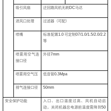
吸引风扇
迂回路风机无刷
DC
马达
进风口处理
过滤器（可配）
喷嘴
标准配置
1.0
可定制
07/1.0/1.5/2.0/2.2
等
喷雾用空气连
外径
7mm
接口径
喷雾用空气压
低音管
0.3Mpa
排气连接口径
50mm
安全保护功能
入口、出口温度过高、风机自动启
动，关闭机器总电源前温度需降到
50