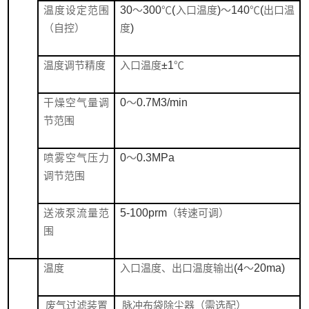
温度设定范围
30
～
300
℃
(
入口温度
)
～
140
℃
(
出口温
（自控）
度
)
温度调节精度
入口温度
±1
℃
干燥空气量调
0
～
0.7M3/min
节范围
喷雾空气压力
0
～
0.3MPa
调节范围
送液泵流量范
5-100prm
（转速可调）
围
温度
入口温度、出口温度输出
(4
～
20ma)
废气过滤装置
脉冲布袋除尘器（需选配）