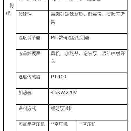
构
成
玻璃件
高硼硅玻璃材质，耐高温、实验无污
染
温度调节器
PID
数码温度控制器
液晶触摸屏
风机、加热器、送液泵、通针喷射开
关
温度传感器
PT-100
加热器
4.5KW 220V
进料方式
蠕动泵进料
喷雾用空压机
**空压机
**空压机