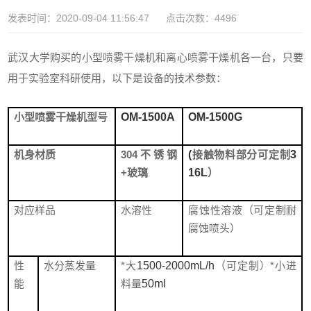
发表时间：2020-09-04 11:56:47 点击次数：4496
武汉大学购买的
小型喷雾干燥机
和
离心喷雾干燥机
各一台，只要
用于实验室科研使用，以下是设备的技术参数：
小型喷雾干燥机
型号
OM-1500A
OM-1500G
机身材质
304
不锈钢
(
接触物料部分可定制
3
+玻璃
16L
）
对应样品
水溶性
腐蚀性溶液（可定制耐
腐蚀喷头）
性
水分蒸发量
*大
1500-2000mL/h
（可定制）*小进
能
料量
50ml