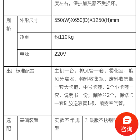
度左右，保护加热器不受损坏。
规
外形尺寸
550(W)X650(D)X1250(H)mm
格
净重
约
110Kg
电源
220V
出厂标准配置
主机一台，排风管一套，雾化室，旋
风分离器，物料收集瓶，废料收集瓶
一套大卡箍，中号卡箍，
2
个小卡箍一
套，说明书一份；保险丝
2
个，保修卡
一套硅胶送液管
1
根、喷雾空气管。
选
基础装置
实验室常规
升级版不锈钢型
配
型