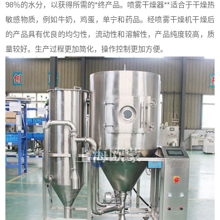
98％的水分，以获得所需的*终产品。喷雾干燥器**适合于干燥热
敏感物质，例如牛奶，鸡蛋，单宁和药品。经喷雾干燥机干燥后
的产品具有优良的均匀性，流动性和溶解性，产品纯度较高，质
量较好。生产过程更加简化，操作控制更加方便。