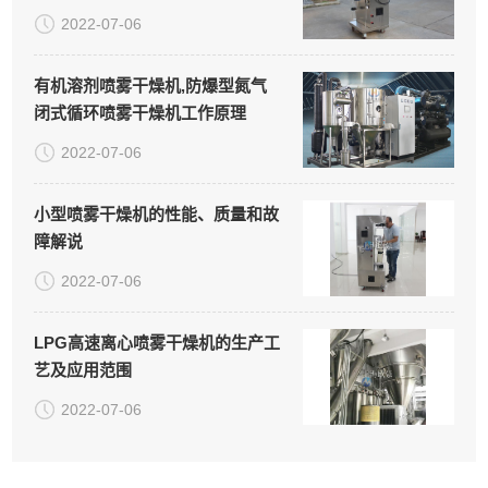
2022-07-06
有机溶剂喷雾干燥机,防爆型氮气
闭式循环喷雾干燥机工作原理
2022-07-06
小型喷雾干燥机的性能、质量和故
障解说
2022-07-06
LPG高速离心喷雾干燥机的生产工
艺及应用范围
2022-07-06