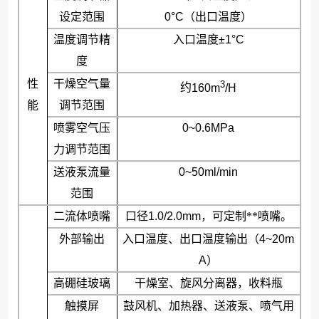
设定范围
0°C
（出口温度）
温度调节精
入口温度
±1°C
度
性
干燥空气量
3
约
160m
/H
能
调节范围
喷雾空气压
0~0.6MPa
力调节范围
送液泵流量
0~50ml/min
范围
二流体喷嘴
口径
1.0/2.0mm
，可定制**喷嘴。
外部输出
入口温度、出口温度输出（
4~20m
A
）
高硼硅玻璃
干燥室、旋风分离器，收料瓶
触摸屏
鼓风机、加热器、送液泵、喷气用