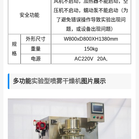
风机不启动，加热器不能启动，空
压机不启动，蠕动泵不能启动（为
安全功能
了避免错误操作导致实验出现问
题，或设备出现问题）
外形尺寸
W800xD800XH1380mm
规
重量
150kg
格
电源
AC220V 20A,
多功能
实验型喷雾干燥机
图片展示