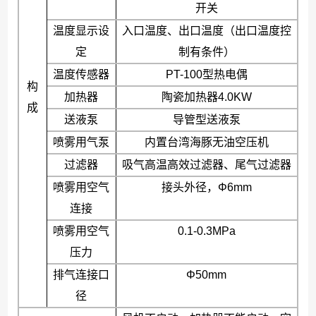
开关
温度显示设
入口温度、出口温度（出口温度控
定
制有条件）
温度传感器
PT-100
型热电偶
构
加热器
陶瓷加热器
4.0KW
成
送液泵
导管型送液泵
喷雾用气泵
内置台湾海豚无油空压机
过滤器
吸气高温高效过滤器、尾气过滤器
喷雾用空气
接头外径，
Φ6mm
连接
喷雾用空气
0.1-0.3MPa
压力
排气连接口
Φ50mm
径