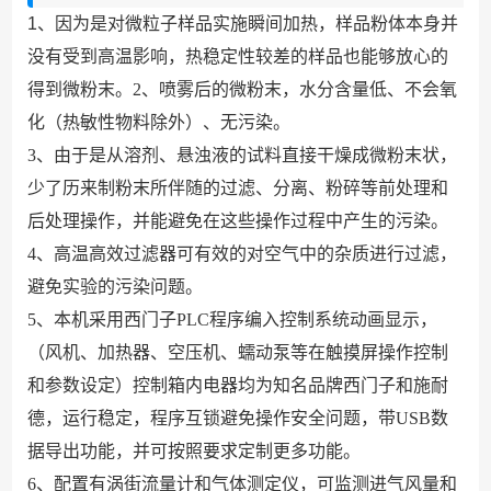
1
、因为是对微粒子样品实施瞬间加热，样品粉体本身并
没有受到高温影响，热稳定性较差的样品也能够放心的
得到微粉末。2
、喷雾后的微粉末，水分含量低、不会氧
化（热敏性物料除外）、无污染。
3
、由于是从溶剂、悬浊液的试料直接干燥成微粉末状，
少了历来制粉末所伴随的过滤、分离、粉碎等前处理和
后处理操作，并能避免在这些操作过程中产生的污染。
4
、高温高效过滤器可有效的对空气中的杂质进行过滤，
避免实验的污染问题。
5
、本机采用西门子
PLC
程序编入控制系统动画显示，
（风机、加热器、空压机、蠕动泵等在触摸屏操作控制
和参数设定）控制箱内电器均为知名品牌西门子和施耐
德，运行稳定，程序互锁避免操作安全问题，带USB数
据导出功能，并可按照要求定制更多功能。
6
、配置有涡街流量计和气体测定仪，可监测进气风量和