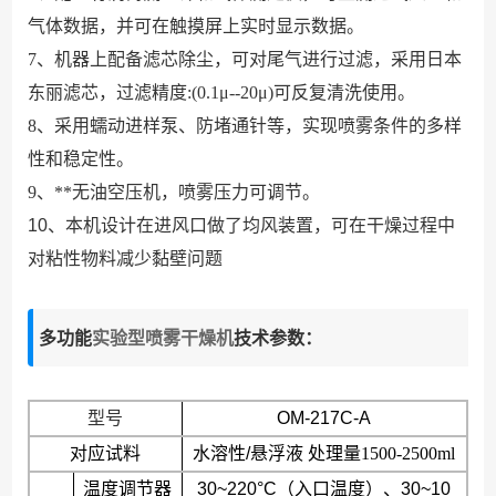
气体数据，并可在触摸屏上实时显示数据。
7
、机器上配备滤芯除尘，可对尾气进行过滤，采用日本
东丽滤芯，过滤精度
:(0.1μ--20μ)
可反复清洗使用。
8
、采用蠕动进样泵、防堵通针等，实现喷雾条件的多样
性和稳定性。
9
、**无油空压机，喷雾压力可调节。
10
、本机设计在进风口做了均风装置，可在干燥过程中
对粘性物料减少黏壁问题
多功能
实验型喷雾干燥机
技术参数：
型号
OM-217C-A
对应试料
水溶性
/
悬浮液 处理量1500-2500ml
温度调节器
30~220°C
（入口温度）、
30~10