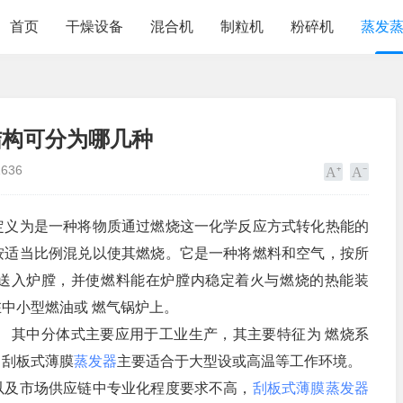
首页
干燥设备
混合机
制粒机
粉碎机
蒸发
结构可分为哪几种
1636
定义为是一种将物质通过燃烧这一化学反应方式转化热能的
按适当比例混兑以使其燃烧。它是一种将燃料和空气，按所
送入炉膛，并使燃料能在炉膛内稳定着火与燃烧的热能装
中小型燃油或 燃气锅炉上。
其中分体式主要应用于工业生产，其主要特征为 燃烧系
，刮板式薄膜
蒸发器
主要适合于大型设或高温等工作环境。
及市场供应链中专业化程度要求不高，
刮板式薄膜蒸发器