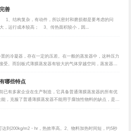
完善
： 1、结构复杂，有动件，所以密封和磨损都是要考虑的问
大，运行成本较高； 3、传热面积较小，因...
外置的冷凝器，存在一定的压差。在一般的蒸发器中，这种压力
难于接受。而刮板式薄膜蒸发器有较大的气体穿越空间，蒸发器内
，压力降很...
有哪些特点
前已有多家企业在生产制造，它具备普通薄膜蒸发器的所有优
性能，克服了普通薄膜蒸发器不能用于腐蚀性物料的缺点，是常
的。1、极小的压力损失 ：“液体流”和“气体流”是两个独立...
到200kg/m2・hr，热效率高。2、物料加热时间短，约5秒