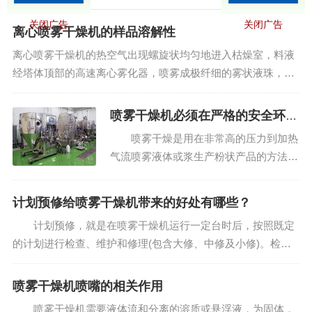
关闭广告
关闭广告
离心喷雾干燥机的样品溶解性
离心喷雾干燥机的热空气出现螺旋状均匀地进入枯燥室，料液
经塔体顶部的高速离心雾化器，喷雾成极纤细的雾状液珠，与
热空气并流触摸在极短的时刻内可枯燥为制品。制品接连地由
枯燥塔底部和旋风分离器中输出，废气由风机排空。 离心喷雾
喷雾干燥机必须在严格的安全环境
干燥机的功能...
下操作
喷雾干燥是用在非常高的压力到加热
气流喷雾液体或浆生产粉状产品的方法，
通常160-250度（如果液体是易燃或氧敏
感然后用氮气）。特殊喷嘴用于过程雾化
计划预修给喷雾干燥机带来的好处有哪些？
液体进入极细的液滴，当喷入加热室使液
计划预修，就是在喷雾干燥机运行一定台时后，按照既定
体闪蒸蒸发留下的固体小颗粒。这些收集
的计划进行检查、维护和修理(包含大修、中修及小修)。检
室成鼓或旋流器，保...
查、维护和修理的次序与期限，是根据喷雾干燥机的功能、特
点、规格与工作条件确定的。 多年来，国内外先进的
喷雾干燥机喷嘴的相关作用
喷雾干燥机管理经验告诉...
喷雾干燥机需要液体流和分离的溶质或悬浮液，为固体，