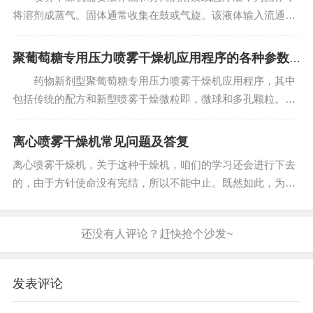
将溶剂成蒸气。固体通常收集在鼓或气旋。该液体输入流通过
喷嘴喷入热蒸汽流和汽化。固体形成水分迅速离开滴。喷嘴通
常用于使液滴尽可能小，^大限度地提高传热和水的汽化速率。
聚葡萄糖专用压力喷雾干燥机应用程序的各种参数
液滴大小的范围可以从...
介绍
药物新剂型聚葡萄糖专用压力喷雾干燥机应用程序，其中
包括传统的配方和新型喷雾干燥微粒即，微球和多孔颗粒。优
化喷雾干燥参数用于产生微粒的为：入口温度，130℃;出口温
度，80℃;吸气器速率，240 MWC（60％）;溶液进料速度，以
离心喷雾干燥机常见问题及答复
2ml...
离心喷雾干燥机，关于这种干燥机，咱们的学习还会进行下去
的，由于方针使命没有完结，所以不能中止。既然如此，为了
节省时刻，小编废话不多说，来好好和详细打开和进行，以使
得我们从中获益，使自己有一些收成和启示。 问题一：离心喷
雾干燥机中的...
发表评论