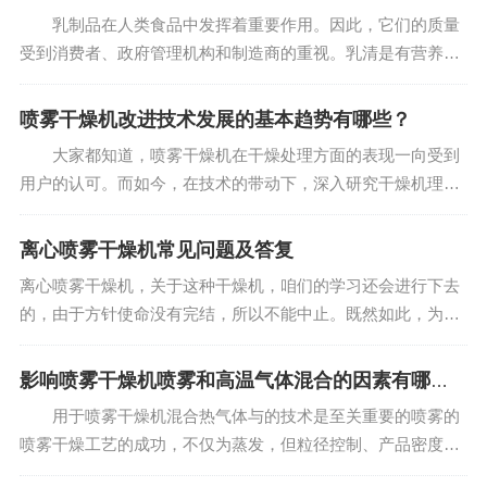
温，并且颗粒被瞬间加热，...
乳制品在人类食品中发挥着重要作用。因此，它们的质量
受到消费者、政府管理机构和制造商的重视。乳清是有营养的
乳制品之一。乳清或牛奶血清含有大量身体所需的营养，包括
约4.5％的乳糖，0.8％的蛋白质，1％的盐和0.1 - 0.8%的乳
喷雾干燥机改进技术发展的基本趋势有哪些？
酸。乳清...
大家都知道，喷雾干燥机在干燥处理方面的表现一向受到
用户的认可。而如今，在技术的带动下，深入研究干燥机理和
物料干燥特性，掌握对不同物料的^优操作条件下，开发和改进
喷雾干燥机。 近年来，国内在这方面的研究有了很大
离心喷雾干燥机常见问题及答复
的突破，而且不惜花费大...
离心喷雾干燥机，关于这种干燥机，咱们的学习还会进行下去
的，由于方针使命没有完结，所以不能中止。既然如此，为了
节省时刻，小编废话不多说，来好好和详细打开和进行，以使
得我们从中获益，使自己有一些收成和启示。 问题一：离心喷
影响喷雾干燥机喷雾和高温气体混合的因素有哪
雾干燥机中的...
些？
用于喷雾干燥机混合热气体与的技术是至关重要的喷雾的
喷雾干燥工艺的成功，不仅为蒸发，但粒径控制、产品密度、
和热。这些变量如何影响喷雾和高温气体混合取决于喷雾干燥