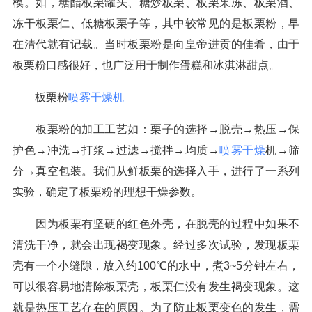
模。如，糖醋板栗罐头、糖炒板栗、板栗果冻、板栗酒、
冻干板栗仁、低糖板栗子等，其中较常见的是板栗粉，早
在清代就有记载。当时板栗粉是向皇帝进贡的佳肴，由于
板栗粉口感很好，也广泛用于制作蛋糕和冰淇淋甜点。
板栗粉
喷雾干燥机
板栗粉的加工工艺如：栗子的选择→脱壳→热压→保
护色→冲洗→打浆→过滤→搅拌→均质→
喷雾干燥
机→筛
分→真空包装。我们从鲜板栗的选择入手，进行了一系列
实验，确定了板栗粉的理想干燥参数。
因为板栗有坚硬的红色外壳，在脱壳的过程中如果不
清洗干净，就会出现褐变现象。经过多次试验，发现板栗
壳有一个小缝隙，放入约100℃的水中，煮3~5分钟左右，
可以很容易地清除板栗壳，板栗仁没有发生褐变现象。这
就是热压工艺存在的原因。为了防止板栗变色的发生，需