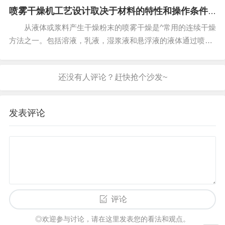
配置和入口点的方向和速度。 喷雾干燥机配置：
喷雾干燥机工艺设计取决于材料的特性和操作条件
并流 .两喷...
的不同
从液体或浆料产生干燥粉末的喷雾干燥是^常用的连续干燥
方法之一。包括溶液，乳液，湿浆液和悬浮液的液体通过喷雾
嘴或旋转雾化器喷雾到干燥室中。连续供给加热气体同时增加
喷雾液滴的表面积迅速干燥并产生颗粒。因此，粉末的变性异
常低，并且该方法可以...
发表评论
评论
◎欢迎参与讨论，请在这里发表您的看法和观点。