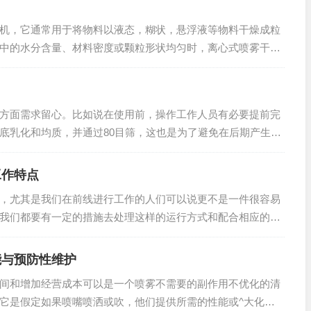
，它通常用于将物料以液态，糊状，悬浮液等物料干燥成粒
中的水分含量、材料密度或颗粒形状均匀时，离心式喷雾干燥
方面需求留心。比如说在使用前，操作工作人员有必要提前完
底乳化和均质，并通过80目筛，这也是为了避免在后期产生雾
工作特点
，尤其是我们在前线进行工作的人们可以说更不是一件很容易
我们都要有一定的措施去处理这样的运行方式和配合相应的工
下能够顺利地进行...
能与预防性维护
和增加经营成本可以是一个喷雾不需要的副作用不优化的清
它是假定如果喷嘴喷洒或吹，他们提供所需的性能或^大化效