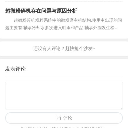
最低可以使用在零下&deg;，一般的物料在低温时脆性增大，
所以能够提高效率，但在使用过程中，要考虑效率提高部分能
超微粉碎机存在问题与原因分析
不能大...
超微粉碎机粉粹系统中的微粉磨主机结构,使用中出现的问
题主要有:轴承冷却水多次进入轴承和产品;轴承外圈发生松动,
损坏轴承座,主机轴承易进料;轴承加油不方便,且润滑油易混入
产品,造成产品污染。 当端盖螺栓松动,冷却水就会...
发表评论
评论