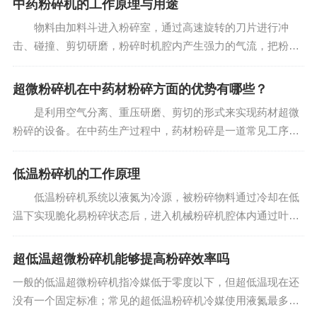
中药粉碎机的工作原理与用途
物料由加料斗进入粉碎室，通过高速旋转的刀片进行冲
击、碰撞、剪切研磨，粉碎时机腔内产生强力的气流，把粉碎
室的热量和成品一起通过分级机构，经过高速旋转的风叶把达
到要求的物料从粉碎室引到集料箱布袋中，没有达到要求的物
超微粉碎机在中药材粉碎方面的优势有哪些？
料继续在粉碎室粉碎...
是利用空气分离、重压研磨、剪切的形式来实现药材超微
粉碎的设备。在中药生产过程中，药材粉碎是一道常见工序，
药材在粉碎过程中，应尽量保持药物的组分和药理作用不变。
而超微粉碎机在中药材粉碎方面就具有较多优势。 用超微
低温粉碎机的工作原理
粉碎机...
低温粉碎机系统以液氮为冷源，被粉碎物料通过冷却在低
温下实现脆化易粉碎状态后，进入机械粉碎机腔体内通过叶轮
高速旋转，物料与叶片，齿盘，物料与物料之间的相互反复冲
击，碰撞，剪切，摩擦等综合作用下，达到粉碎效果：被粉碎
超低温超微粉碎机能够提高粉碎效率吗
后的物料有气流筛...
一般的低温超微粉碎机指冷媒低于零度以下，但超低温现在还
没有一个固定标准；常见的超低温粉碎机冷媒使用液氮最多，