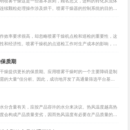
喷雾干燥这是一些基本原则，顾名思义，进料的转化从流体
连续颗粒处理操作涉及烘干。喷雾干燥器的控制系统的目的是
燥操作和变型内...
效率要求很高，却忽略喷雾干燥机点检和巡检的重要性，这
性和经济性。喷雾干燥机的点巡检工作对生产成本的影响，除
燥机的投资效果...
的保质期
燥提供更长的保质期。应用喷雾干燥时的一个主要障碍是制
需的大量^佳分析。因此，成功地开发了高通量筛选平台基于
一种广泛使用...
水分含量有关，应按产品容许的水分来决议。热风温度越高热
度会构成产品质量变劣，因而热风温度有必要在产品质量的前