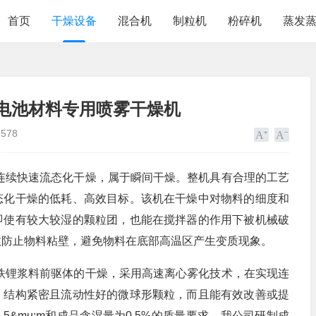
首页
干燥设备
混合机
制粒机
粉碎机
蒸发
 电池材料专用喷雾干燥机
1578
续快速流态化干燥，属于瞬间干燥。整机具有合理的工艺
态化干燥的低耗、高效目标。该机在干燥中对物料的细度和
即使有较大较湿的颗粒团，也能在搅拌器的作用下被机械破
效防止物料粘壁，避免物料在底部高温区产生变质现象。
铁锂浆料前驱体的干燥，采用高速离心雾化技术，在实现连
、结构紧密且流动性好的微球形颗粒，而且能有效改善或提
5&mu;m和成品含湿量为0.5%的质量要求。我公司研制成