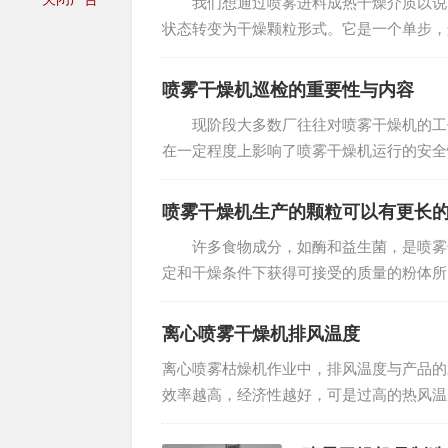
我们想通过喷雾进料成热干燥介质以说明
状态转变为干燥颗粒形式。它是一个单步，
期望干燥产品品质的维持，而不管在供料的干
喷雾干燥机巡检的重要性与内容
现阶段大多数厂往往对喷雾干燥机的工作
在一定程度上影响了喷雾干燥机运行的安全
了表现在生产产品的数量上之外，还有喷雾干
喷雾干燥机生产的颗粒可以有更长
许多食物成分，如酶和益生菌，是喷雾干
定和干燥条件下获得可接受的质量的粉体所
单液滴干燥模拟喷雾干燥。 喷雾干燥是
离心喷雾干燥机排风温度
离心喷雾枯燥机作业中，排风温度与产品的
效率越高，经济性越好，可是过高的热风温
提下恰当进步。 离心喷雾枯燥机热风温度...