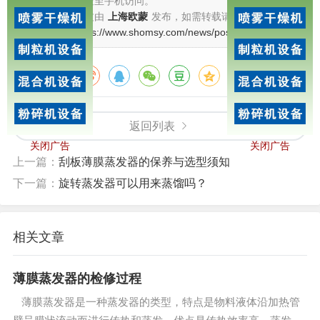
扫描二维码推送至手机访问。
4 冷凝器对蒸发器的影响
版权声明：本文由
上海欧蒙
发布，如需转载请注明出处。
本文链接：
https://www.shomsy.com/news/post/377.html
冷却水和冷凝水的温度是蒸发器的设计的一个重要参数，
冷却水或冷却水温度的增加将直接导致蒸发器蒸发温度，
分享给朋友：
蒸发。设计时用户必须能够提供局部冷却水准确的参数。
在中国的北方和南方的冷却水温度差别较大，且都是循环
水，即使在北方和南方的蒸发参数材料同一蒸发器将会改
返回列表
变，水冷却水蒸发器设置，为了保持系统的稳定真空度，
关闭广告
关闭广告
上一篇：
刮板薄膜蒸发器的保养与选型须知
冷却水的温度不会有较大的波动，冷却水温度稳定蒸发参
下一篇：
旋转蒸发器可以用来蒸馏吗？
数将是稳定的，降膜式蒸发器的安装高度，冷凝器的安装
高度都较高，凝水的量是一定的，也需要定量供水。需要
特别注意的是，如果生产车间的供水管网必须考虑是否有
相关文章
足够的冷却水蒸发器，如果你不能达到它应被视为独立的
供水，由于供应冷却水从低水流走，LED不足，蒸发器冷
薄膜蒸发器的检修过程
却水过去，凝结蒸汽减少两次，蒸发温度，蒸发量急剧下
薄膜蒸发器是一种蒸发器的类型，特点是物料液体沿加热管
降的例子是。二是冷凝器污垢，这种现象是常见的。管壁