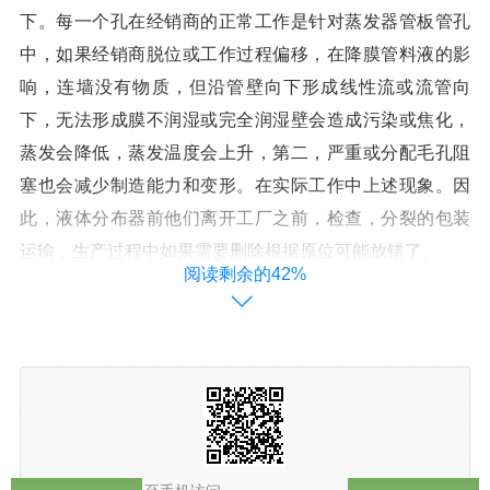
下。每一个孔在经销商的正常工作是针对蒸发器管板管孔
中，如果经销商脱位或工作过程偏移，在降膜管料液的影
响，连墙没有物质，但沿管壁向下形成线性流或流管向
下，无法形成膜不润湿或完全润湿壁会造成污染或焦化，
蒸发会降低，蒸发温度会上升，第二，严重或分配毛孔阻
塞也会减少制造能力和变形。在实际工作中上述现象。因
此，液体分布器前他们离开工厂之前，检查，分裂的包装
运输，生产过程中如果需要删除根据原位可能放错了。
阅读剩余的42%
3 蒸发器壳程结垢
蒸发器在长时间的使用过程中，特别是，设备连续运转，
降膜管，冷凝器（管或管，管水）会产生热传递的尺度效
应，将影响蒸发器的生产能力，大部分的壳程清洗接口没
有设置，因此，壳程清洗是比较困难的。正确的清洗方法
是：在壳侧通入热3%氢氧化钠或草酸浸泡，浸泡时间不少
于6小时。