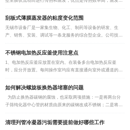
壁呈膜状流动而进行传热和蒸发，优点是传热效率高，蒸发速
的规模的增加，降低传热效果，同时也会减少蒸发量。因
度快，物料停留时间短，因此特别适合热敏性物质的蒸发。
薄膜蒸发器在运行期间有比较明显...
此，不定期的检查冷凝器，不规则的酸或碱洗。
刮板式薄膜蒸发器的粘度变化范围
无锡市设备厂是一家集生物、化工、制药等设备的研发、生
广告
产、销售、安装、调试等一条龙服务的综合型企业。公司技术
力量雄厚，生产设备齐全，生产工艺先进，检测手段完善，质
量上乘，严格按照 ISO9001质量管理体系要求指导生产。主要
不锈钢电加热反应釜使用注意点
产品：薄膜蒸发器，...
1、电加热反应釜应放置在室内。在装备多台电加热反应釜
时，应分开放置。每间操作室均应有直接通向室外或通道的出
口，应保证设备地点通风良好。2、在装釜盖时，应防止釜体
釜盖之间密封面相互磕碰。将釜盖按固定位置小心地放在釜体
如何解决螺旋板换热器堵塞的问题
上，拧紧主螺母时，必须按对...
为防止换热器碳钢的腐蚀，也采取两项措施：一是将两台分
子筛纯化器中心管的材质由原来的碳钢改成不锈钢；二是将碳
钢材质结构的膨胀机后冷却器，更换成不锈钢结构，以确保空
分装置安全、长周期运行。 为避免主换热器再发生堵塞故
清理列管冷凝器污垢需要提前做好哪些工作
障，可采取以下...