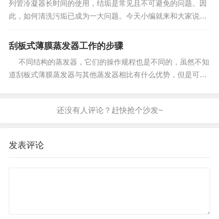
列管冷凝器长时间的使用，结垢是常见且不可避免的问题。因
此，如何清洗污垢已成为一大问题。今天小编就来和大家说下
使用化学法在清理冷凝器污垢前需要做哪些准备工作？ 列
管冷凝器的管程或壳程构造，有因水质不太好建立的水垢，也
刮板式薄膜蒸发器工作的步骤
有油污造成的油垢，也有...
不同结构的蒸发器，它们的操作规程也是不同的，虽然不知
道刮板式薄膜蒸发器与其他蒸发器相比有什么优势，但是可以
确定的是它在操作的时候有它参照的依据。整个操作过程分为
是哪个部分组成，分别是准备工作...
发表评论