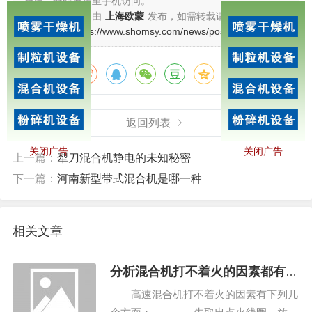
扫描二维码推送至手机访问。
械混合机。在淘宝上，机械混合机的销售也很受欢迎，各
版权声明：本文由
上海欧蒙
发布，如需转载请注明出处。
种型号和容量从100克到1000克不等。可以根据自己的需
本文链接：
https://www.shomsy.com/news/post/238.html
要来选择。
分享给朋友：
本来想买一台磨咖啡豆的电机，现在犹豫买不买机械
混合机，这样可以磨绿豆，红豆，阿胶，人参补剂。风扇
空气过滤静态混合器、汽水混合器、净化空调、乳化机、
返回列表
高剪切乳化机、乳化泵还可以在家里配制固原软膏、六味
关闭广告
关闭广告
上一篇：
犁刀混合机静电的未知秘密
地黄丸，感觉就像在游戏里玩药物提炼。
下一篇：
河南新型带式混合机是哪一种
机械
混合机
加工后过筛得到的粗粉可以再次粉碎后过
筛，但我认为这种粗粉也有其适用范围，所以不进行再次
相关文章
加工；这种粗粉可以用来做塔香，也可以直接熏蒸或直接
用于燃烧；天然的雪松香气可以净化空气，放松和稳定情
分析混合机打不着火的因素都有哪
绪，降低血压，从而缓解抑郁。机械混合机普及的时候，
些
高速混合机打不着火的因素有下列几
客户体验不一样，也给大家带来了很多方便，提醒大家在