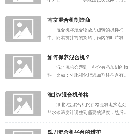
个方面： 先取出点火线圈，放到
使用的同时要爱护它。为了以后更方便的使用，减少频繁
高速混合机的缸盖上，运行它，看一下是
的故障，一定要重视。
不是有火苗。另外，查验安裝点火线圈的
南京混合机制造商
孔中是不是有焊接烟尘射出。有下列几类
广告
混合机将混合物放入旋转的搅拌桶
状况： ...
中。随着搅拌筒的旋转，筒内的叶片将混
合物提升到一定高度，然后依靠自身重量
自由分散。这样一直持续下去，直到你混
如何保养混合机？
好为止。这台混合机通常搅拌塑料和半塑
混合机总会遇到一些含有添加剂的物
料混凝土。...
料，比如；化肥和化肥添加剂往往含有一
些化学物质，有些化肥生产厂家甚至用混
合机搅拌化学物质。原则上，如果没有搅
淮北V混合机价格
拌器设备，腐蚀性物质是无法搅拌的，这
淮北V型混合机的价格是将电接点处
会削弱我们...
的水银温度计调整到需要的温度，然后拧
紧钢盖上的螺丝，达到恒温的目的。加热
系统可以采用蒸汽、热水、电加热等多种
犁刀混合机平台的维护