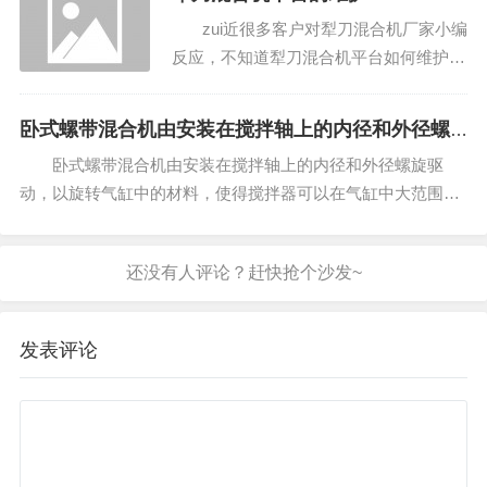
形式来加热导热油。 淮北V型混合机
zui近很多客户对犁刀混合机厂家小编
性价比高...
反应，不知道犁刀混合机平台如何维护，
今天犁刀混合机小编就为大家解说下。
1.正常使用设备时，应经...
卧式螺带混合机由安装在搅拌轴上的内径和外径螺
旋驱动
卧式螺带混合机由安装在搅拌轴上的内径和外径螺旋驱
动，以旋转气缸中的材料，使得搅拌器可以在气缸中大范围地
转动动物材料。在卧式螺带混合机的结构上，螺旋设计在内部
和外部，左侧和右侧是反向螺旋。 当搅拌器工作时，内螺旋使
轴材中心附近的材料旋转以...
发表评论