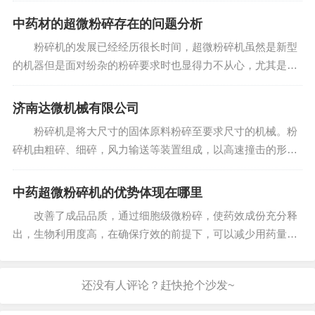
表明，对某些矿物药进行纳米化处理，可出现某些新的药效学
中药材的超微粉碎存在的问题分析
特性。...
粉碎机的发展已经经历很长时间，超微粉碎机虽然是新型
的机器但是面对纷杂的粉碎要求时也显得力不从心，尤其是面
对物料性质各异的中药时更是无法很好的达到预期效果，而造
成这一现象的原因并不是超微粉碎机的性能问题而是中药材本
济南达微机械有限公司
身的特殊性决定的...
粉碎机是将大尺寸的固体原料粉碎至要求尺寸的机械。粉
碎机由粗碎、细碎，风力输送等装置组成，以高速撞击的形式
达到粉碎机之目的。利用风能一次成粉，取消了传统的筛选程
序。主要应用矿山，建材等多种行业中。 在粉碎过程中施
中药超微粉碎机的优势体现在哪里
加于固...
改善了成品品质，通过细胞级微粉碎，使药效成份充分释
出，生物利用度高，在确保疗效的前提下，可以减少用药量；
成品品质稳定可控。提高成品档次：通过细胞级微粉碎，结合
表面改性、粒子设计、复合化或精密包覆等应用技术工艺，为
中药剂型改革朝着...