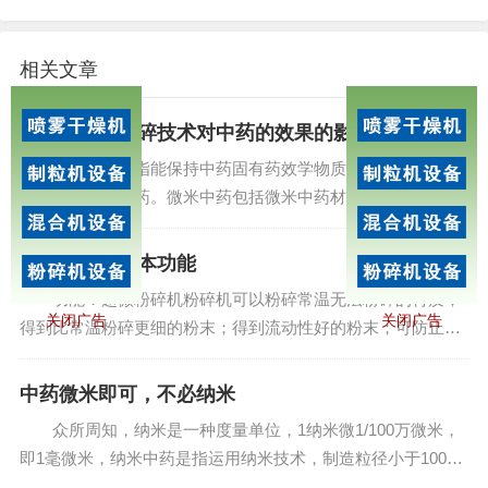
相关文章
细胞级超微粉碎技术对中药的效果的影响
微米中药是指能保持中药固有药效学物质基础的、粒度为
微米级的新型中药。微米中药包括微米中药材、中药微米提取
物和微米中药制剂。将微米技术引入中药制造领域，可改变传
统中药“粗、黑、大”的面貌，使之成为质量温度可...
微粉碎机的基本功能
功能：超微粉碎机粉碎机可以粉碎常温无法粉碎的特质；
关闭广告
关闭广告
得到比常温粉碎更细的粉末；得到流动性好的粉末；可防止物
质由于粉碎发热而变质，保持粉碎物的色、香、味以及营养成
分不变；可防止粉碎过程中的粉尘爆炸，降低噪音；粉碎机的
中药微米即可，不必纳米
粉碎能力高。...
众所周知，纳米是一种度量单位，1纳米微1/100万微米，
即1毫微米，纳米中药是指运用纳米技术，制造粒径小于100纳
米的中药有效成分、有效部位、原药及其复方制剂。前期研究