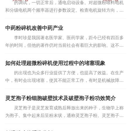
的调试，一切正常后，通电启动设备。对超微粉喂料电机
和分级电机两个频率器进行参数设定。检查电机旋转方向，调
节除尘器电磁阀脉宽和间隙，检查电磁阀喷吹是否正常吸合有
力。检查关风器是否有漏风现象，可用手或细粉料放在接口处
中药粉碎机改善中药产业
有无往里吸的感觉...
李时珍是我国著名医学家、医药学家，距今已经有四百多
年的时间，但他的著作仍对当前社会有着巨大的影响。这不由
让我有兴趣聊聊中草药粉碎机是否能改善目前的中药产业呢？
我国虽然是中药传统，但是，随着社会进步，我国中药科技的
如何处理超微粉碎机使用过程中的堵塞现象
发展不尽如人意。...
的出现也为众多行业提供了方便，也提高了效益。在生产
中，有时会出现堵塞，使其不能正常工作，有时是机械故障，
有时是操作不当造成的，那么如何处理操作不当造成的堵塞
呢？ 超微粉碎机依托先进的技术优势在食品、中药、生
灵芝孢子粉细胞破壁技术及破壁孢子粉功效简介
物、饲料等...
灵芝孢子是灵芝发育成熟后释放出来的种子，生物学上称
为孢子。集中起来后呈粉末状，通称灵芝孢子粉。灵芝孢子粉
在自然环境下收集非常困难，大约出产1000公斤原木灵芝才能
收集到1公斤孢子粉。现代科学研究证明，孢子内含有比灵芝