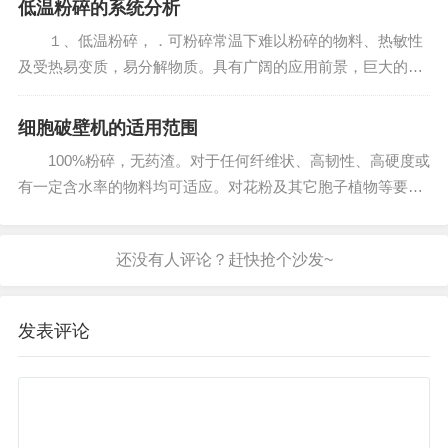
低温粉碎的系统分析
更丰富的灵芝...
１、低温粉碎，．可粉碎常温下难以粉碎的物料、热敏性
及受热易变质，易分解物质。具有广阔的应用前景，巨大的潜
在市场。 ２、采用空气涡轮制冷可以避免常规的液氮致
冷，．亦匆需将物料冷却到脆化程度，只需冷却至硬化状态，
细胞破壁机的适用范围
就能有效...
100%粉碎，无药渣。对于任何纤维状、高韧性、高硬度或
有一定含水率的物料均可适应。对花粉及其它胞子植物等要求
打破细胞壁的物料，其破壁率高于95%。 适于中心粒径为
150目～2000目(5μm)的粉碎要求。使用特...
发表评论