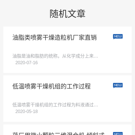
随机文章
油脂类喷雾干燥造粒机厂家直销
油脂是油和脂肪的统称。从化学成分上来讲油脂都是高级脂肪酸与甘油形成的酯。油脂是烃的衍生物。油脂是一种**的酯。自然界中的油脂是多种物质的混合物，其主要成分是一分子甘油与三分子高级脂肪酸脱水形成的酯，称···
2020-07-16
低温喷雾干燥机组的工作过程
低温喷雾干燥机组的工作过程为料液通过蠕动泵输入，喷出雾状液滴，然后同热空气并流下降，大部分粉粒由塔底排料口收集，废气及其微小粉末经旋风分离器分离，废气由抽风机排出，粉末由设在旋风分离器下端的授粉筒收集···
2020-05-18