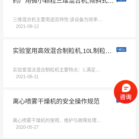
药厂用微小颗粒三维混合机,倾斜式陶瓷材料混合机
三维混合机主要用途及特性:该设备为效率高混合机器设备，可用以制药业、食品类、化工厂、轻工业、机械设备、电子器件、矿冶、国防科技、科学研究等机关事业单位的粉末状物料的高匀称度混合。物料在混合全过程中无向···
2021-08-12
实验室用高效混合制粒机,10L制粒锅体湿法混合制粒机
实验室湿法混合制粒机主要特点：1.满足批量需求：同台高效湿法制粒机设备,可更换不同容积的锅体，满足试验批量，且锅体设计等比放大。2.换锅方便快捷：制粒锅一体化设计，换锅无需拆桨。3.具备无气喷雾功能：···
2021-08-11
离心喷雾干燥机的安全操作规范
离心喷雾干燥机的使用、维护与故障处理在使用离心喷雾干燥机前应作如下检查：1、检查离心喷雾干燥机的各个装置的轴承和密封部分连接处有无松动；2、检查各个机械部件的润滑油状况以及各个水、风、浆管阀口等是否处···
2020-05-27